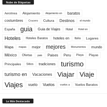
Nube de Etiquetas
baratos
Alojamiento
Aerolinea
Alojamiento en
Destinos
Cultura
costumbres
el mundo
Crucero
guia
Guia de Viajes
España
Hotel
Hotel en
Hoteles
Hoteles Baratos
hoteles en
Lugares
Italia
mejores
Mapa
mejor
mundo
mapas
Monumentos
México
Paises
Peru
Playa
Playas
Ofertas
pais
turismo
Principales
tradiciones
Sitios
Viaje
Viajar
turismo en
Vacaciones
Viajes
Vuelos
vuelo
Vuelos Baratos
vuelos a
Lo Más Destacado