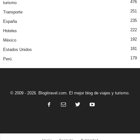
476
turismo
251
Transporte
235
España
222
Hoteles
192
México
181
Estados Unidos
179
Perú
© 2009 - 2026. Blogitravel.com. El mejor blog de viajes y turismo.