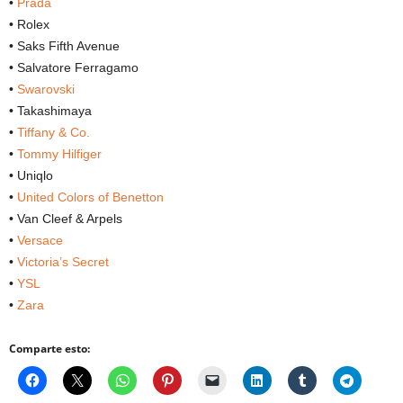
•
Prada
• Rolex
• Saks Fifth Avenue
• Salvatore Ferragamo
•
Swarovski
• Takashimaya
•
Tiffany & Co.
•
Tommy Hilfiger
• Uniqlo
•
United Colors of Benetton
• Van Cleef & Arpels
•
Versace
•
Victoria’s Secret
•
YSL
•
Zara
Comparte esto: