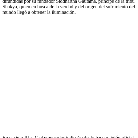
difundidas por su fundador Siddhartha Gautama, príncipe de la tribu
Shakya, quien en busca de la verdad y del origen del sufrimiento del
mundo llegó a obtener la iluminación.
En el siglo III a. C el emperador indio Asoka lo hace religión oficial