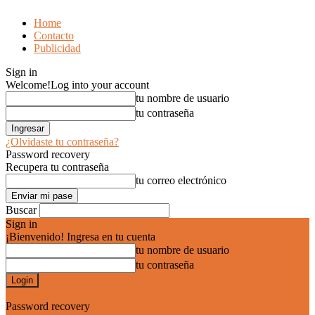
Home
Contacto
Publicidad
Sign in
Welcome!
Log into your account
tu nombre de usuario
tu contraseña
¿Olvidaste tu contraseña?
Password recovery
Recupera tu contraseña
tu correo electrónico
Buscar
Sign in
¡Bienvenido! Ingresa en tu cuenta
tu nombre de usuario
tu contraseña
Forgot your password? Get help
Password recovery