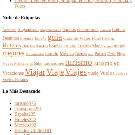
Livraria Lello en Porto, Portugal: Historia, Horario, Entrada y
Fotos
Nube de Etiquetas
baratos
Alojamiento
costumbres
Cultura
Aerolinea
Alojamiento en
Crucero
guia
Destinos
Guia de Viajes
España
Hotel
el mundo
Hotel en
Hoteles
mejor
hoteles en
Mapa
Lugares
Hoteles Baratos
Italia
mapas
mejores
México
Paises
mundo
Peru
Ofertas
Playa
Monumentos
pais
turismo
turismo en
Principales
tradiciones
Playas
Sitios
Viajes
Viajar
Viaje
Vuelos
Vacaciones
vuelo
vuelos a
Vuelos Baratos
Lo Más Destacado
turismo
476
Transporte
251
España
235
Hoteles
222
México
192
Estados Unidos
181