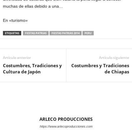
muchas de ellas debido a una…
En «turismo»
ETIQUETAS
FIESTAS PATRIAS
FIESTAS PATRIAS 2014
PERU
Artículo anterior
Artículo siguiente
Costumbres, Tradiciones y
Costumbres y Tradiciones
Cultura de Japón
de Chiapas
ARLECO PRODUCCIONES
https://www.arlecoproducciones.com