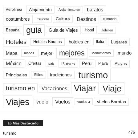
baratos
Alojamiento
Aerolinea
Alojamiento en
Destinos
Cultura
costumbres
el mundo
Crucero
guia
Guia de Viajes
España
Hotel
Hotel en
Hoteles
Hoteles Baratos
hoteles en
Lugares
Italia
mejores
Mapa
mejor
mundo
mapas
Monumentos
México
Paises
Peru
Playa
Playas
Ofertas
pais
turismo
Principales
tradiciones
Sitios
Viaje
Viajar
turismo en
Vacaciones
Viajes
Vuelos
vuelo
Vuelos Baratos
vuelos a
Lo Más Destacado
476
turismo