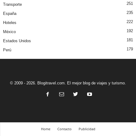
251
Transporte
235
España
222
Hoteles
192
México
181
Estados Unidos
179
Perú
© 2009 - 2026. Blogitravel.com. El mejor blog de viajes y turismo.
Home
Contacto
Publicidad