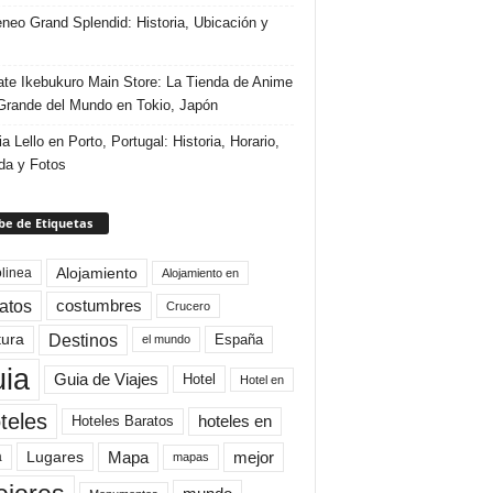
eneo Grand Splendid: Historia, Ubicación y
te Ikebukuro Main Store: La Tienda de Anime
rande del Mundo en Tokio, Japón
ia Lello en Porto, Portugal: Historia, Horario,
da y Fotos
e de Etiquetas
Alojamiento
linea
Alojamiento en
atos
costumbres
Crucero
Destinos
tura
España
el mundo
uia
Guia de Viajes
Hotel
Hotel en
teles
Hoteles Baratos
hoteles en
Mapa
mejor
Lugares
a
mapas