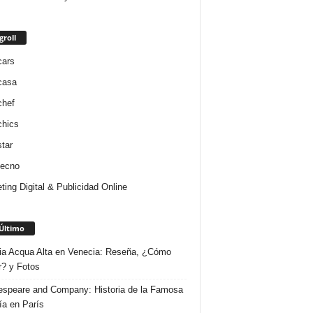
groll
cars
casa
chef
chics
star
tecno
ting Digital & Publicidad Online
Último
ria Acqua Alta en Venecia: Reseña, ¿Cómo
r? y Fotos
speare and Company: Historia de la Famosa
ría en París