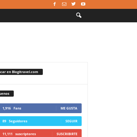
car en Blogitravel.com
uenos
1,916
Fans
ME GUSTA
89
Seguidores
SEGUIR
11,111
suscriptores
SUSCRIBIRTE