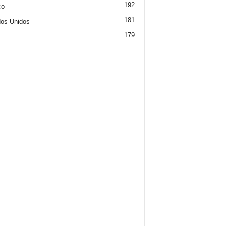
192
co
181
os Unidos
179