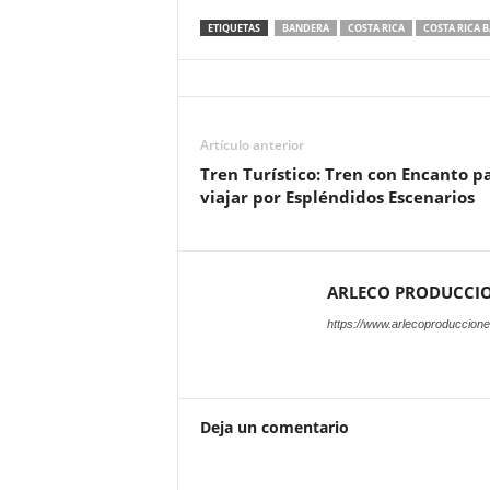
ETIQUETAS
BANDERA
COSTA RICA
COSTA RICA 
Artículo anterior
Tren Turístico: Tren con Encanto p
viajar por Espléndidos Escenarios
ARLECO PRODUCCI
https://www.arlecoproduccion
Deja un comentario