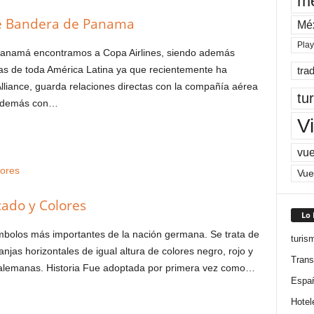
me
 de Bandera de Panama
Mé
Pla
Panamá encontramos a Copa Airlines, siendo además
as de toda América Latina ya que recientemente ha
tra
lliance, guarda relaciones directas con la compañía aérea
tu
a además con…
Vi
vue
Vue
cado y Colores
Lo
mbolos más importantes de la nación germana. Se trata de
turis
anjas horizontales de igual altura de colores negro, rojo y
Trans
d alemanas. Historia Fue adoptada por primera vez como…
Espa
Hotel