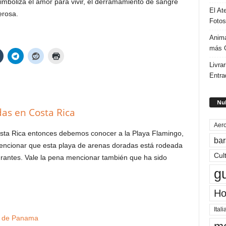
simboliza el amor para vivir, el derramamiento de sangre
El At
erosa.
Fotos
Anima
más G
Livrar
Entra
Nub
as en Costa Rica
Aero
osta Rica entonces debemos conocer a la Playa Flamingo,
bar
encionar que esta playa de arenas doradas está rodeada
Cul
urantes. Vale la pena mencionar también que ha sido
g
Ho
Itali