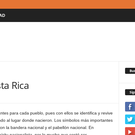
AD
Bus
ta Rica
Síg
es para cada pueblo, pues con ellos se identifica y revive
ando al lugar donde nacieron. Los símbolos más importantes
on la bandera nacional y el pabellón nacional. En
íritu nacionalista, por lo mucho que costó ser