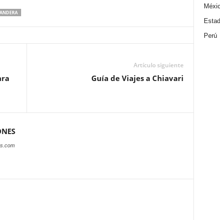
Méxi
BANDERA
Estad
Perú
Artículo siguiente
ara
Guía de Viajes a Chiavari
ONES
es.com