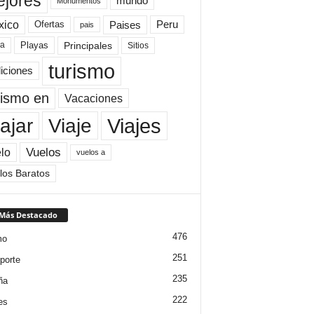
jores
mundo
Monumentos
xico
Paises
Peru
Ofertas
pais
Principales
ya
Playas
Sitios
turismo
diciones
rismo en
Vacaciones
Viajes
Viaje
ajar
Vuelos
lo
vuelos a
los Baratos
 Más Destacado
476
mo
251
porte
235
ña
222
es