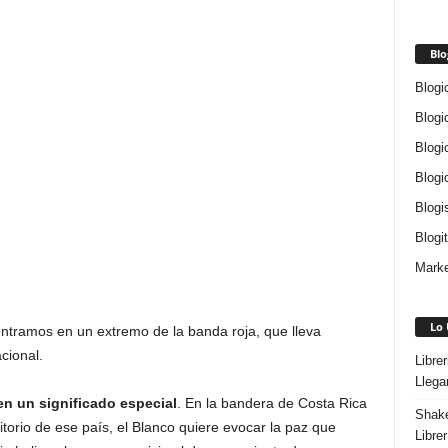
Blo
Blogi
Blogi
Blogi
Blogi
Blogi
Blogi
Marke
Lo 
 entramos en un extremo de la banda roja, que lleva
cional.
Libre
Llega
en un significado especial
. En la bandera de Costa Rica
Shake
rritorio de ese país, el Blanco quiere evocar la paz que
Libre