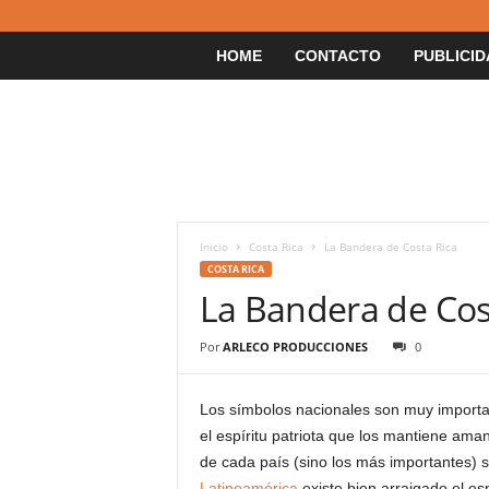
HOME
CONTACTO
PUBLICID
Inicio
Costa Rica
La Bandera de Costa Rica
COSTA RICA
La Bandera de Cos
Por
ARLECO PRODUCCIONES
0
Los símbolos nacionales son muy important
el espíritu patriota que los mantiene am
de cada país (sino los más importantes) s
Latinoamérica
existe bien arraigado el esp