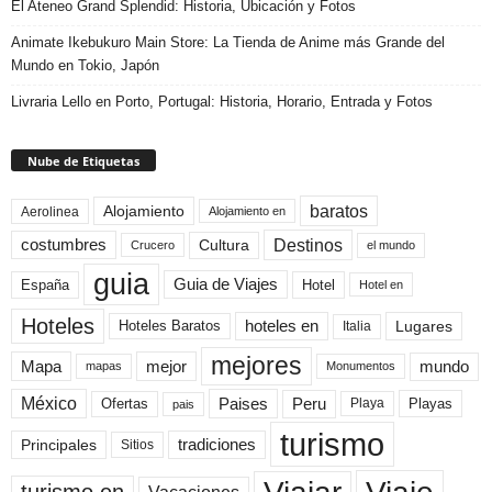
El Ateneo Grand Splendid: Historia, Ubicación y Fotos
Animate Ikebukuro Main Store: La Tienda de Anime más Grande del
Mundo en Tokio, Japón
Livraria Lello en Porto, Portugal: Historia, Horario, Entrada y Fotos
Nube de Etiquetas
baratos
Alojamiento
Aerolinea
Alojamiento en
Destinos
Cultura
costumbres
el mundo
Crucero
guia
Guia de Viajes
España
Hotel
Hotel en
Hoteles
Hoteles Baratos
hoteles en
Lugares
Italia
mejores
Mapa
mejor
mundo
mapas
Monumentos
México
Paises
Peru
Playa
Playas
Ofertas
pais
turismo
Principales
tradiciones
Sitios
turismo en