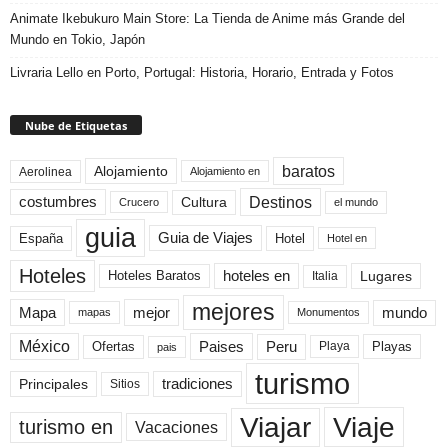
Animate Ikebukuro Main Store: La Tienda de Anime más Grande del
Mundo en Tokio, Japón
Livraria Lello en Porto, Portugal: Historia, Horario, Entrada y Fotos
Nube de Etiquetas
baratos
Alojamiento
Aerolinea
Alojamiento en
Destinos
Cultura
costumbres
el mundo
Crucero
guia
Guia de Viajes
España
Hotel
Hotel en
Hoteles
Hoteles Baratos
hoteles en
Lugares
Italia
mejores
Mapa
mejor
mundo
mapas
Monumentos
México
Paises
Peru
Playa
Playas
Ofertas
pais
turismo
Principales
tradiciones
Sitios
Viaje
Viajar
turismo en
Vacaciones