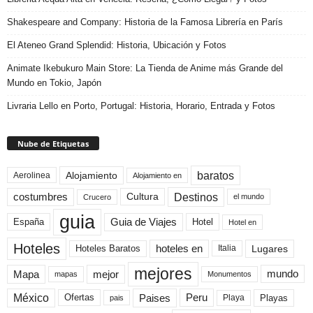
Shakespeare and Company: Historia de la Famosa Librería en París
El Ateneo Grand Splendid: Historia, Ubicación y Fotos
Animate Ikebukuro Main Store: La Tienda de Anime más Grande del
Mundo en Tokio, Japón
Livraria Lello en Porto, Portugal: Historia, Horario, Entrada y Fotos
Nube de Etiquetas
baratos
Alojamiento
Aerolinea
Alojamiento en
Destinos
Cultura
costumbres
el mundo
Crucero
guia
Guia de Viajes
España
Hotel
Hotel en
Hoteles
Hoteles Baratos
hoteles en
Lugares
Italia
mejores
Mapa
mejor
mundo
mapas
Monumentos
México
Paises
Peru
Playa
Playas
Ofertas
pais