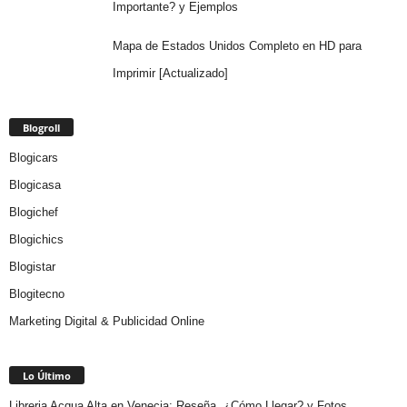
Importante? y Ejemplos
Mapa de Estados Unidos Completo en HD para
Imprimir [Actualizado]
Blogroll
Blogicars
Blogicasa
Blogichef
Blogichics
Blogistar
Blogitecno
Marketing Digital & Publicidad Online
Lo Último
Libreria Acqua Alta en Venecia: Reseña, ¿Cómo Llegar? y Fotos