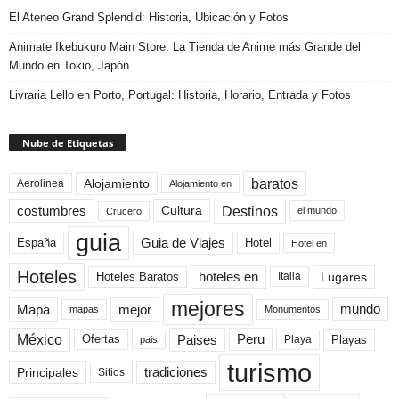
El Ateneo Grand Splendid: Historia, Ubicación y Fotos
Animate Ikebukuro Main Store: La Tienda de Anime más Grande del
Mundo en Tokio, Japón
Livraria Lello en Porto, Portugal: Historia, Horario, Entrada y Fotos
Nube de Etiquetas
baratos
Alojamiento
Aerolinea
Alojamiento en
Destinos
Cultura
costumbres
el mundo
Crucero
guia
Guia de Viajes
España
Hotel
Hotel en
Hoteles
Hoteles Baratos
hoteles en
Lugares
Italia
mejores
Mapa
mejor
mundo
mapas
Monumentos
México
Paises
Peru
Playa
Playas
Ofertas
pais
turismo
Principales
tradiciones
Sitios