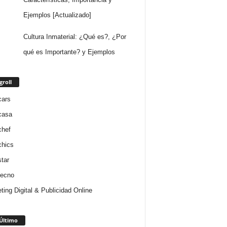
Ejemplos [Actualizado]
Cultura Inmaterial: ¿Qué es?, ¿Por
qué es Importante? y Ejemplos
groll
cars
casa
chef
chics
star
tecno
ting Digital & Publicidad Online
Último