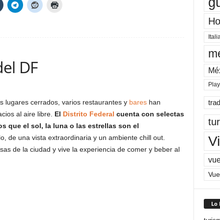
g
Ho
Itali
me
del DF
Mé
Pla
les lugares cerrados, varios restaurantes y
bares
han
tra
ios al aire libre.
El
Distrito Federal
cuenta con selectas
tu
s que el sol, la luna o las estrellas son el
Vi
o, de una vista extraordinaria y un ambiente chill out.
as de la ciudad y vive la experiencia de comer y beber al
vue
Vue
Lo