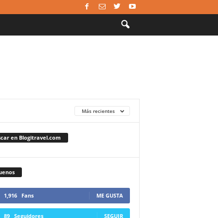
Más recientes
car en Blogitravel.com
uenos
1,916
Fans
ME GUSTA
89
Seguidores
SEGUIR