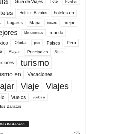
uia
Guia de Viajes
Hotel
Hotel en
teles
Hoteles Baratos
hoteles en
Mapa
mejor
Lugares
a
mapas
jores
mundo
Monumentos
xico
Paises
Peru
Ofertas
pais
Principales
ya
Playas
Sitios
turismo
diciones
rismo en
Vacaciones
Viajes
Viaje
ajar
Vuelos
lo
vuelos a
los Baratos
 Más Destacado
476