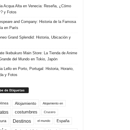
ria Acqua Alta en Venecia: Reseña, ¿Cómo
r? y Fotos
speare and Company: Historia de la Famosa
ría en París
eneo Grand Splendid: Historia, Ubicación y
te Ikebukuro Main Store: La Tienda de Anime
rande del Mundo en Tokio, Japón
ia Lello en Porto, Portugal: Historia, Horario,
da y Fotos
e de Etiquetas
Alojamiento
linea
Alojamiento en
atos
costumbres
Crucero
Destinos
tura
España
el mundo