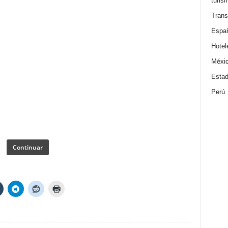
turis
Trans
Espa
Hotel
Méxi
Estad
Perú
Continuar