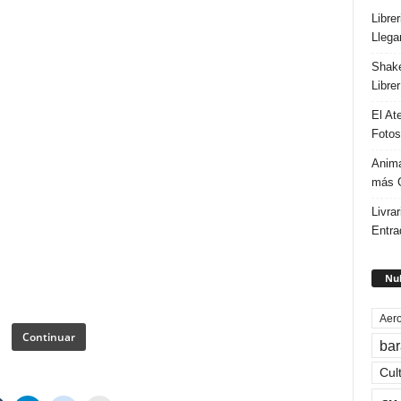
Libre
Llega
Shake
Libre
El At
Fotos
Anima
más G
Livrar
Entra
Nub
Aero
Continuar
bar
Cul