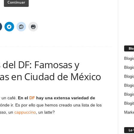
Continuar
Blo
Blogi
 del DF: Famosas y
Blogi
ías en Ciudad de México
Blogi
Blogi
Blogi
 un café.
En el
DF
hay una extensa variedad de
Blogi
nde ir. Es por ello que hemos creado una lista de los
esso, un
cappuccino
, un latte?
Marke
Lo 