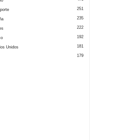
mo
251
porte
235
ña
222
es
192
co
181
os Unidos
179