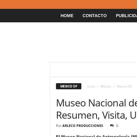
HOME
CONTACTO
PUBLICID
ACAPULCO
CANCUN
COZUMEL
G
RIVIERA MAYA
VERACRUZ
MEXICO DF
Inicio
México
Mexico DF
Museo Nacional de
Resumen, Visita, U
Por
ARLECO PRODUCCIONES
0
El Museo Nacional de Antropología (M