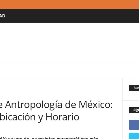
AD
UADALAJARA
IXTAPA
JALISCO
MEXICO DF
OAXACA
Bus
 Antropología de México:
Síg
bicación y Horario
NA) es uno de los recintos museográficos más