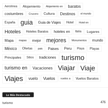
baratos
Alojamiento
Aerolinea
Alojamiento en
Destinos
Cultura
costumbres
el mundo
Crucero
guia
Guia de Viajes
España
Hotel
Hotel en
Hoteles
Hoteles Baratos
hoteles en
Lugares
Italia
mejores
Mapa
mejor
mundo
mapas
Monumentos
México
Paises
Peru
Playa
Playas
Ofertas
pais
turismo
Principales
tradiciones
Sitios
Viaje
Viajar
turismo en
Vacaciones
Viajes
Vuelos
vuelo
Vuelos Baratos
vuelos a
Lo Más Destacado
476
turismo