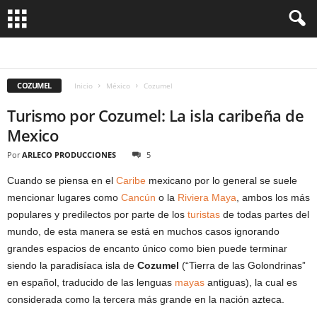
ACAPULCO
CANCUN
COZUMEL
GUADALAJARA
IXTAPA
JALISCO
MEXICO DF
OAXACA
RIVIERA MAYA
VERACRUZ
COZUMEL
Inicio
México
Cozumel
Turismo por Cozumel: La isla caribeña de
Mexico
Por
ARLECO PRODUCCIONES
5
Cuando se piensa en el
Caribe
mexicano por lo general se suele
mencionar lugares como
Cancún
o la
Riviera Maya
, ambos los más
populares y predilectos por parte de los
turistas
de todas partes del
mundo, de esta manera se está en muchos casos ignorando
grandes espacios de encanto único como bien puede terminar
siendo la paradisíaca isla de
Cozumel
(“Tierra de las Golondrinas”
en español, traducido de las lenguas
mayas
antiguas), la cual es
considerada como la tercera más grande en la nación azteca.