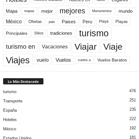
mejores
Mapa
mejor
mundo
mapas
Monumentos
México
Paises
Peru
Playa
Playas
Ofertas
pais
turismo
Principales
tradiciones
Sitios
Viaje
Viajar
turismo en
Vacaciones
Viajes
Vuelos
vuelo
Vuelos Baratos
vuelos a
Lo Más Destacado
476
turismo
251
Transporte
235
España
222
Hoteles
192
México
181
Estados Unidos