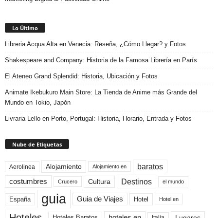
Lo Último
Libreria Acqua Alta en Venecia: Reseña, ¿Cómo Llegar? y Fotos
Shakespeare and Company: Historia de la Famosa Librería en París
El Ateneo Grand Splendid: Historia, Ubicación y Fotos
Animate Ikebukuro Main Store: La Tienda de Anime más Grande del
Mundo en Tokio, Japón
Livraria Lello en Porto, Portugal: Historia, Horario, Entrada y Fotos
Nube de Etiquetas
baratos
Alojamiento
Aerolinea
Alojamiento en
Destinos
Cultura
costumbres
el mundo
Crucero
guia
Guia de Viajes
España
Hotel
Hotel en
Hoteles
Hoteles Baratos
hoteles en
Lugares
Italia