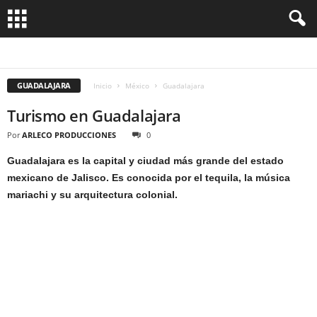
ACAPULCO
CANCUN
COZUMEL
GUADALAJARA
IXTAPA
JALISCO
MEXICO DF
OAXACA
RIVIERA MAYA
VERACRUZ
GUADALAJARA
Inicio
México
Guadalajara
Turismo en Guadalajara
Por
ARLECO PRODUCCIONES
0
Guadalajara es la capital y ciudad más grande del estado
mexicano de Jalisco. Es conocida por el tequila, la música
mariachi y su arquitectura colonial.