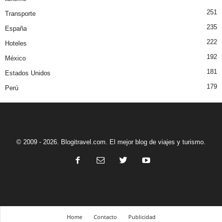
251
Transporte
235
España
222
Hoteles
192
México
181
Estados Unidos
179
Perú
© 2009 - 2026. Blogitravel.com. El mejor blog de viajes y turismo.
Home
Contacto
Publicidad