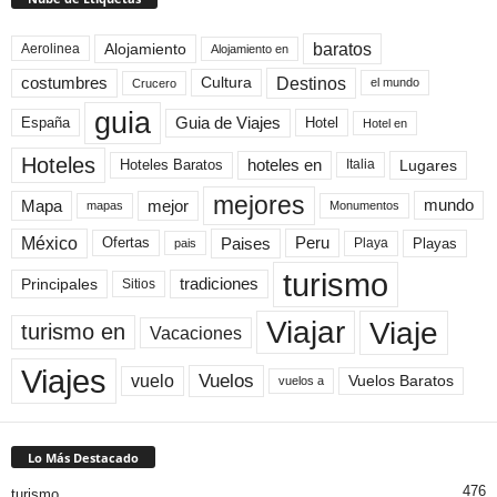
baratos
Alojamiento
Aerolinea
Alojamiento en
Destinos
Cultura
costumbres
el mundo
Crucero
guia
Guia de Viajes
España
Hotel
Hotel en
Hoteles
Hoteles Baratos
hoteles en
Lugares
Italia
mejores
Mapa
mejor
mundo
mapas
Monumentos
México
Paises
Peru
Playa
Playas
Ofertas
pais
turismo
Principales
tradiciones
Sitios
Viaje
Viajar
turismo en
Vacaciones
Viajes
Vuelos
vuelo
Vuelos Baratos
vuelos a
Lo Más Destacado
476
turismo