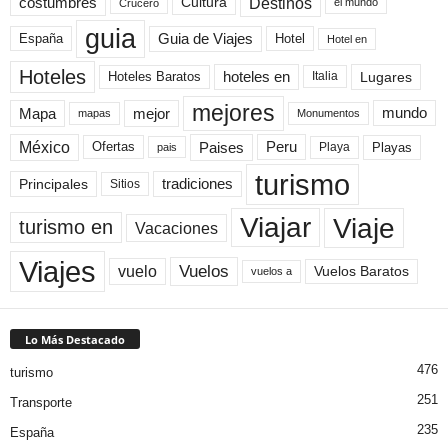
Destinos
Cultura
costumbres
el mundo
Crucero
guia
Guia de Viajes
España
Hotel
Hotel en
Hoteles
Hoteles Baratos
hoteles en
Lugares
Italia
mejores
Mapa
mejor
mundo
mapas
Monumentos
México
Paises
Peru
Playa
Playas
Ofertas
pais
turismo
Principales
tradiciones
Sitios
Viaje
Viajar
turismo en
Vacaciones
Viajes
Vuelos
vuelo
Vuelos Baratos
vuelos a
Lo Más Destacado
476
turismo
251
Transporte
235
España