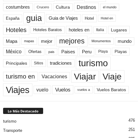
Destinos
Cultura
costumbres
el mundo
Crucero
guia
Guia de Viajes
España
Hotel
Hotel en
Hoteles
Hoteles Baratos
hoteles en
Lugares
Italia
mejores
Mapa
mejor
mundo
mapas
Monumentos
México
Paises
Peru
Playa
Playas
Ofertas
pais
turismo
Principales
tradiciones
Sitios
Viaje
Viajar
turismo en
Vacaciones
Viajes
Vuelos
vuelo
Vuelos Baratos
vuelos a
Lo Más Destacado
476
turismo
251
Transporte