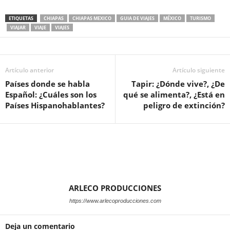
ETIQUETAS
CHIAPAS
CHIAPAS MEXICO
GUIA DE VIAJES
MÉXICO
TURISMO
VIAJAR
VIAJE
VIAJES
Artículo anterior
Artículo siguiente
Países donde se habla
Tapir: ¿Dónde vive?, ¿De
Español: ¿Cuáles son los
qué se alimenta?, ¿Está en
Países Hispanohablantes?
peligro de extinción?
ARLECO PRODUCCIONES
https://www.arlecoproducciones.com
Deja un comentario