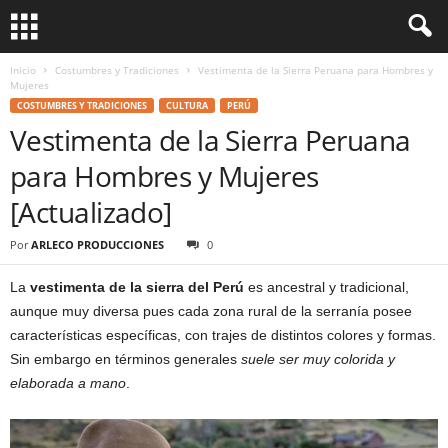
Inicio
Costumbres y Tradiciones
Vestimenta de la Sierra Peruana para Hombres y
Mujeres
COSTUMBRES Y TRADICIONES
CULTURA
PERÚ
Vestimenta de la Sierra Peruana
para Hombres y Mujeres
[Actualizado]
Por
ARLECO PRODUCCIONES
0
La
vestimenta de la sierra del Perú
es ancestral y tradicional,
aunque muy diversa pues cada zona rural de la serranía posee
características específicas, con trajes de distintos colores y formas.
Sin embargo en términos generales
suele ser muy colorida y
elaborada a mano
.