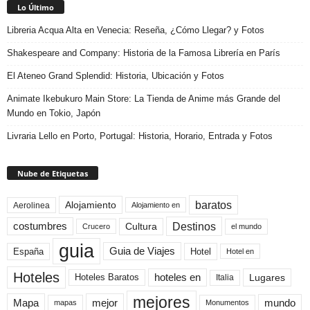
Lo Último
Libreria Acqua Alta en Venecia: Reseña, ¿Cómo Llegar? y Fotos
Shakespeare and Company: Historia de la Famosa Librería en París
El Ateneo Grand Splendid: Historia, Ubicación y Fotos
Animate Ikebukuro Main Store: La Tienda de Anime más Grande del
Mundo en Tokio, Japón
Livraria Lello en Porto, Portugal: Historia, Horario, Entrada y Fotos
Nube de Etiquetas
baratos
Alojamiento
Aerolinea
Alojamiento en
Destinos
Cultura
costumbres
el mundo
Crucero
guia
Guia de Viajes
España
Hotel
Hotel en
Hoteles
Hoteles Baratos
hoteles en
Lugares
Italia
mejores
Mapa
mejor
mundo
mapas
Monumentos