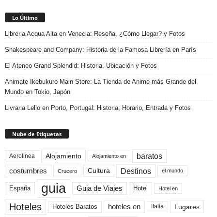
Lo Último
Libreria Acqua Alta en Venecia: Reseña, ¿Cómo Llegar? y Fotos
Shakespeare and Company: Historia de la Famosa Librería en París
El Ateneo Grand Splendid: Historia, Ubicación y Fotos
Animate Ikebukuro Main Store: La Tienda de Anime más Grande del
Mundo en Tokio, Japón
Livraria Lello en Porto, Portugal: Historia, Horario, Entrada y Fotos
Nube de Etiquetas
baratos
Alojamiento
Aerolinea
Alojamiento en
Destinos
Cultura
costumbres
el mundo
Crucero
guia
Guia de Viajes
España
Hotel
Hotel en
Hoteles
Hoteles Baratos
hoteles en
Lugares
Italia