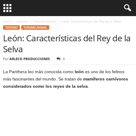
Inicio
turismo
Turismo Animal
León: Características del Rey de la Selva
TURISMO
TURISMO ANIMAL
León: Características del Rey de la
Selva
Por
ARLECO PRODUCCIONES
0
La Panthera leo más conocida como
león
es uno de los felinos
más fascinantes del mundo. Se tratan de
mamíferos carnívoros
considerados como los reyes de la selva
.