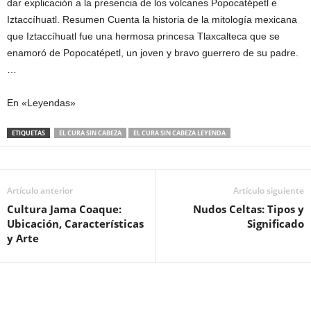
dar explicación a la presencia de los volcanes Popocatépetl e
Iztaccíhuatl. Resumen Cuenta la historia de la mitología mexicana
que Iztaccíhuatl fue una hermosa princesa Tlaxcalteca que se
enamoró de Popocatépetl, un joven y bravo guerrero de su padre.
…
En «Leyendas»
ETIQUETAS
EL CURA SIN CABEZA
EL CURA SIN CABEZA LEYENDA
Artículo anterior
Artículo siguiente
Cultura Jama Coaque:
Nudos Celtas: Tipos y
Ubicación, Características
Significado
y Arte