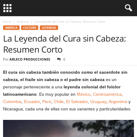
Inicio
America
La Leyenda del Cura sin Cabeza: Resumen Corto
AMERICA
CULTURA
LEYENDAS
La Leyenda del Cura sin Cabeza:
Resumen Corto
Por
ARLECO PRODUCCIONES
0
El cura sin cabeza también conocido como el sacerdote sin
cabeza, el fraile sin cabeza o el padre sin cabeza
es un
personaje perteneciente a una
leyenda colonial del folclor
latinoamericano
. Es muy popular en
México
,
Centroamérica
,
Colombia
,
Ecuador
,
Perú
,
Chile
,
El Salvador
,
Uruguay
,
Argentina
y
Nicaragua, cada una de ellas con sus variantes y particularidades.