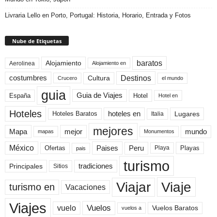
Livraria Lello en Porto, Portugal: Historia, Horario, Entrada y Fotos
Nube de Etiquetas
baratos
Alojamiento
Aerolinea
Alojamiento en
Destinos
Cultura
costumbres
el mundo
Crucero
guia
Guia de Viajes
España
Hotel
Hotel en
Hoteles
Hoteles Baratos
hoteles en
Lugares
Italia
mejores
Mapa
mejor
mundo
mapas
Monumentos
México
Paises
Peru
Playa
Playas
Ofertas
pais
turismo
Principales
tradiciones
Sitios
Viaje
Viajar
turismo en
Vacaciones
Viajes
Vuelos
vuelo
Vuelos Baratos
vuelos a