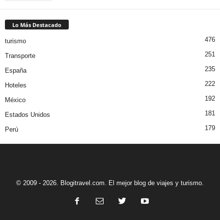
Lo Más Destacado
476
turismo
251
Transporte
235
España
222
Hoteles
192
México
181
Estados Unidos
179
Perú
© 2009 - 2026. Blogitravel.com. El mejor blog de viajes y turismo.