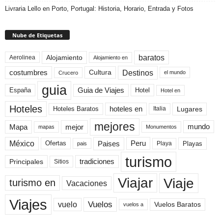
Livraria Lello en Porto, Portugal: Historia, Horario, Entrada y Fotos
Nube de Etiquetas
baratos
Alojamiento
Aerolinea
Alojamiento en
Destinos
Cultura
costumbres
el mundo
Crucero
guia
Guia de Viajes
España
Hotel
Hotel en
Hoteles
Hoteles Baratos
hoteles en
Lugares
Italia
mejores
Mapa
mejor
mundo
mapas
Monumentos
México
Paises
Peru
Playa
Playas
Ofertas
pais
turismo
Principales
tradiciones
Sitios
Viaje
Viajar
turismo en
Vacaciones
Viajes
Vuelos
vuelo
Vuelos Baratos
vuelos a