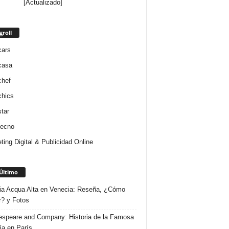
[Actualizado]
groll
cars
casa
chef
chics
star
tecno
ting Digital & Publicidad Online
Último
ria Acqua Alta en Venecia: Reseña, ¿Cómo
r? y Fotos
speare and Company: Historia de la Famosa
ría en París