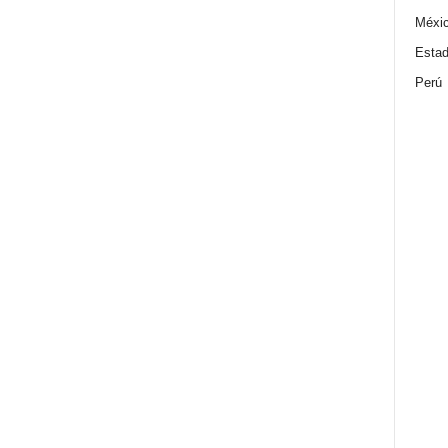
Méxi
Estad
Perú