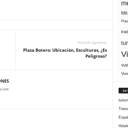
me
Mé
Pla
tra
tu
Artículo siguiente
Plaza Botero: Ubicación, Esculturas, ¿Es
Vi
Peligroso?
vue
Vue
ONES
es.com
Lo
turis
Trans
Espa
Hotel