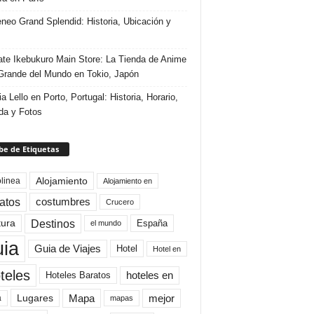
eneo Grand Splendid: Historia, Ubicación y
te Ikebukuro Main Store: La Tienda de Anime
rande del Mundo en Tokio, Japón
ia Lello en Porto, Portugal: Historia, Horario,
da y Fotos
e de Etiquetas
Alojamiento
linea
Alojamiento en
atos
costumbres
Crucero
Destinos
tura
España
el mundo
uia
Guia de Viajes
Hotel
Hotel en
teles
Hoteles Baratos
hoteles en
Mapa
mejor
Lugares
a
mapas