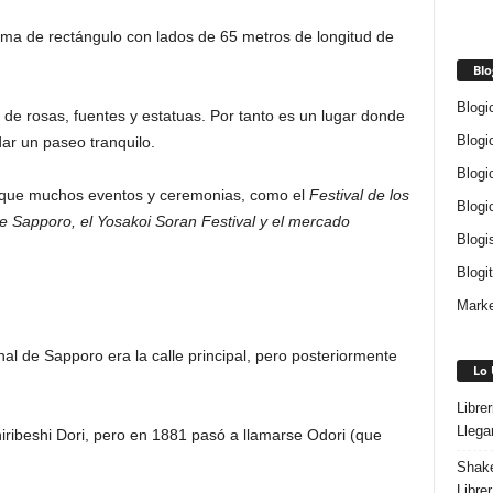
ma de rectángulo con lados de 65 metros de longitud de
Blo
Blogi
de rosas, fuentes y estatuas. Por tanto es un lugar donde
Blogi
ar un paseo tranquilo.
Blogi
parque muchos eventos y ceremonias, como el
Festival de los
Blogi
 de Sapporo, el Yosakoi Soran Festival y el mercado
Blogi
Blogi
Marke
al de Sapporo era la calle principal, pero posteriormente
Lo 
Libre
Llega
ribeshi Dori, pero en 1881 pasó a llamarse Odori (que
Shake
Libre