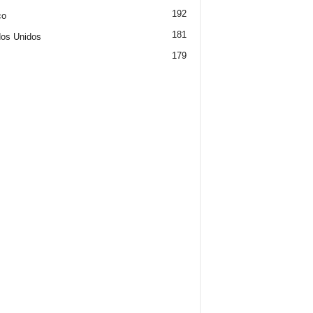
192
co
181
os Unidos
179