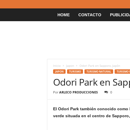
HOME
CONTACTO
PUBLICID
Inicio
Japon
Odori Park en Sapporo, Japón
JAPON
TURISMO
TURISMO NATURAL
TURISMO
Odori Park en Sap
Por
ARLECO PRODUCCIONES
0
El Odori Park también conocido como 
verde situada en el centro de Sapporo