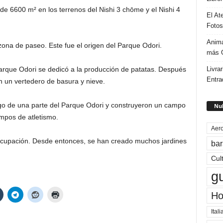
 de 6600 m² en los terrenos del Nishi 3 chōme y el Nishi 4
El At
Fotos
Anima
zona de paseo. Este fue el origen del Parque Odori.
más G
Livrar
arque Odori se dedicó a la producción de patatas. Después
Entra
en un vertedero de basura y nieve.
rgo de una parte del Parque Odori y construyeron un campo
Nub
mpos de atletismo.
Aero
 ocupación. Desde entonces, se han creado muchos jardines
bar
Cul
g
Ho
Itali