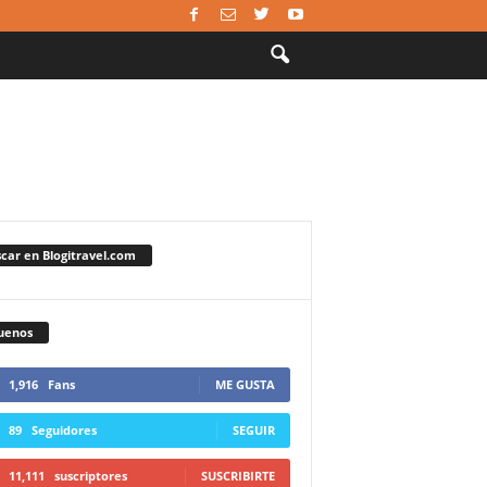
car en Blogitravel.com
uenos
1,916
Fans
ME GUSTA
89
Seguidores
SEGUIR
11,111
suscriptores
SUSCRIBIRTE