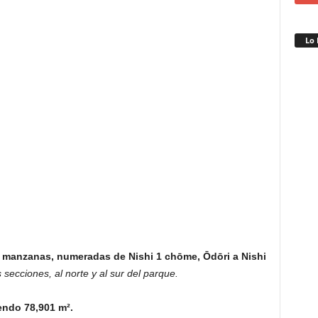
Lo 
 manzanas, numeradas de Nishi 1 chōme, Ōdōri a Nishi
 secciones, al norte y al sur del parque.
endo 78,901 m².