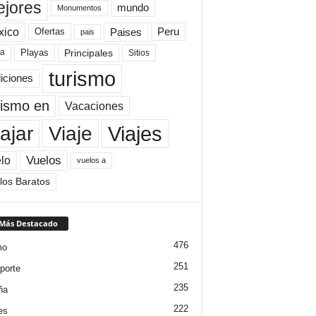
jores
mundo
Monumentos
xico
Paises
Peru
Ofertas
pais
Principales
ya
Playas
Sitios
turismo
diciones
rismo en
Vacaciones
Viajes
Viaje
ajar
Vuelos
lo
vuelos a
los Baratos
 Más Destacado
476
mo
251
porte
235
ña
222
es