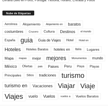
Livraria Lello en Porto, Portugal: Historia, Horario, Entrada y Fotos
Nube de Etiquetas
baratos
Alojamiento
Aerolinea
Alojamiento en
Destinos
Cultura
costumbres
el mundo
Crucero
guia
Guia de Viajes
España
Hotel
Hotel en
Hoteles
Hoteles Baratos
hoteles en
Lugares
Italia
mejores
Mapa
mejor
mundo
mapas
Monumentos
México
Paises
Peru
Playa
Playas
Ofertas
pais
turismo
Principales
tradiciones
Sitios
Viaje
Viajar
turismo en
Vacaciones
Viajes
Vuelos
vuelo
Vuelos Baratos
vuelos a