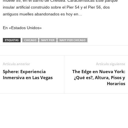
muelle 55, en el barrio de Chelsea. Características Este parque
insular artificial construido sobre el Pier 54 y el Pier 56, dos
antiguos muelles abandonados es hoy en…
En «Estados Unidos»
ETIQUETAS
CHICAGO
NAVY PIER
NAVY PIER CHICAGO
Artículo anterior
Artículo siguiente
Sphere: Experiencia
The Edge en Nueva York:
Inmersiva en Las Vegas
¿Qué es?, Altura, Pisos y
Horarios