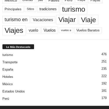
México
Paises
Peru
Playas
Ofertas
pais
turismo
Principales
tradiciones
Sitios
Viaje
Viajar
turismo en
Vacaciones
Viajes
Vuelos
vuelo
Vuelos Baratos
vuelos a
Lo Más Destacado
476
turismo
251
Transporte
235
España
222
Hoteles
192
México
181
Estados Unidos
179
Perú