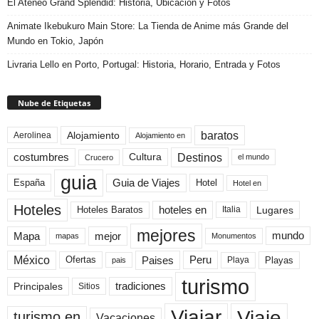
El Ateneo Grand Splendid: Historia, Ubicación y Fotos
Animate Ikebukuro Main Store: La Tienda de Anime más Grande del
Mundo en Tokio, Japón
Livraria Lello en Porto, Portugal: Historia, Horario, Entrada y Fotos
Nube de Etiquetas
baratos
Alojamiento
Aerolinea
Alojamiento en
Destinos
Cultura
costumbres
el mundo
Crucero
guia
Guia de Viajes
España
Hotel
Hotel en
Hoteles
Hoteles Baratos
hoteles en
Lugares
Italia
mejores
Mapa
mejor
mundo
mapas
Monumentos
México
Paises
Peru
Playa
Playas
Ofertas
pais
turismo
Principales
tradiciones
Sitios
Viaje
Viajar
turismo en
Vacaciones