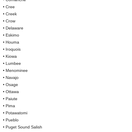
• Cree
• Creek
• Crow
• Delaware
• Eskimo
• Houma
• Iroquois
• Kiowa
• Lumbee
• Menominee
• Navajo
• Osage
• Ottawa
• Paiute
• Pima
• Potawatomi
• Pueblo
• Puget Sound Salish