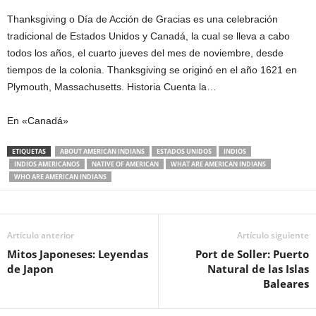
Thanksgiving o Día de Acción de Gracias es una celebración
tradicional de Estados Unidos y Canadá, la cual se lleva a cabo
todos los años, el cuarto jueves del mes de noviembre, desde
tiempos de la colonia. Thanksgiving se originó en el año 1621 en
Plymouth, Massachusetts. Historia Cuenta la…
En «Canadá»
ETIQUETAS
ABOUT AMERICAN INDIANS
ESTADOS UNIDOS
INDIOS
INDIOS AMERICANOS
NATIVE OF AMERICAN
WHAT ARE AMERICAN INDIANS
WHO ARE AMERICAN INDIANS
Artículo anterior
Artículo siguiente
Mitos Japoneses: Leyendas
Port de Soller: Puerto
de Japon
Natural de las Islas
Baleares