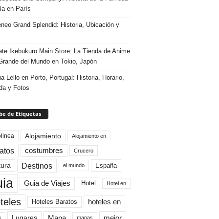
ría en París
eneo Grand Splendid: Historia, Ubicación y
te Ikebukuro Main Store: La Tienda de Anime
rande del Mundo en Tokio, Japón
ia Lello en Porto, Portugal: Historia, Horario,
da y Fotos
e de Etiquetas
Alojamiento
linea
Alojamiento en
atos
costumbres
Crucero
Destinos
tura
España
el mundo
uia
Guia de Viajes
Hotel
Hotel en
teles
Hoteles Baratos
hoteles en
Mapa
mejor
Lugares
a
mapas