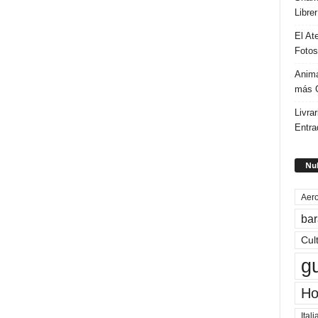
Libre
El At
Fotos
Anima
más G
Livrar
Entra
Nub
Aero
bar
Cul
g
Ho
Itali