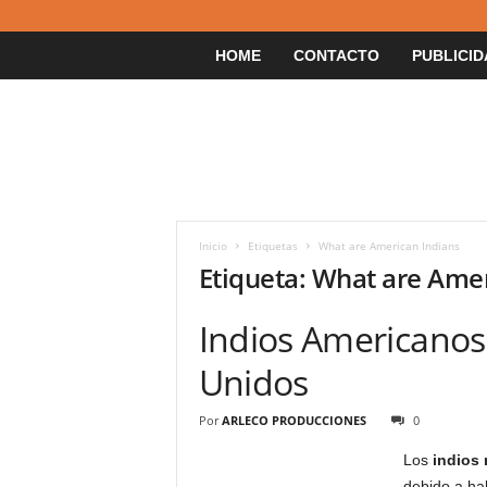
HOME
CONTACTO
PUBLICID
Inicio
Etiquetas
What are American Indians
Etiqueta: What are Ame
Indios Americanos
Unidos
Por
ARLECO PRODUCCIONES
0
Los
indios 
debido a hab