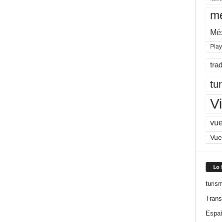
me
Mé
Pla
tra
tu
Vi
vue
Vue
Lo
turis
Trans
Espa