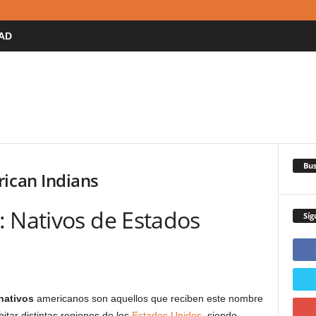
AD
Bus
rican Indians
: Nativos de Estados
Síg
nativos
americanos son aquellos que reciben este nombre
itar distintas regiones de los
Estados Unidos
, siendo