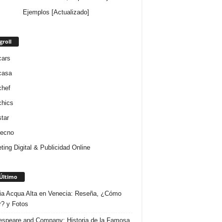
Ejemplos [Actualizado]
groll
cars
casa
chef
chics
star
tecno
ting Digital & Publicidad Online
Último
ria Acqua Alta en Venecia: Reseña, ¿Cómo
r? y Fotos
speare and Company: Historia de la Famosa