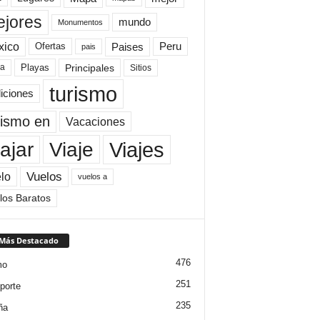
jores
mundo
Monumentos
xico
Paises
Peru
Ofertas
pais
Principales
ya
Playas
Sitios
turismo
diciones
rismo en
Vacaciones
Viajes
Viaje
ajar
Vuelos
lo
vuelos a
los Baratos
 Más Destacado
476
mo
251
porte
235
ña