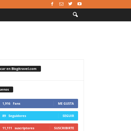
car en Blogitravel.com
uenos
1,916
Fans
ME GUSTA
89
Seguidores
SEGUIR
11,111
suscriptores
SUSCRIBIRTE