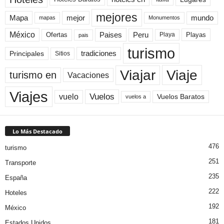
mejores
Mapa
mejor
mundo
mapas
Monumentos
México
Paises
Peru
Playa
Playas
Ofertas
pais
turismo
Principales
tradiciones
Sitios
Viaje
Viajar
turismo en
Vacaciones
Viajes
Vuelos
vuelo
Vuelos Baratos
vuelos a
Lo Más Destacado
476
turismo
251
Transporte
235
España
222
Hoteles
192
México
181
Estados Unidos