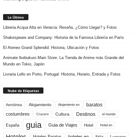
Lo Último
Libreria Acqua Alta en Venecia: Reseña, ¿Cómo Llegar? y Fotos
Shakespeare and Company: Historia de la Famosa Librería en París
El Ateneo Grand Splendid: Historia, Ubicación y Fotos
Animate Ikebukuro Main Store: La Tienda de Anime más Grande del
Mundo en Tokio, Japón
Livraria Lello en Porto, Portugal: Historia, Horario, Entrada y Fotos
Nube de Etiquetas
baratos
Alojamiento
Aerolinea
Alojamiento en
Destinos
Cultura
costumbres
el mundo
Crucero
guia
Guia de Viajes
España
Hotel
Hotel en
Hoteles
Hoteles Baratos
hoteles en
Lugares
Italia