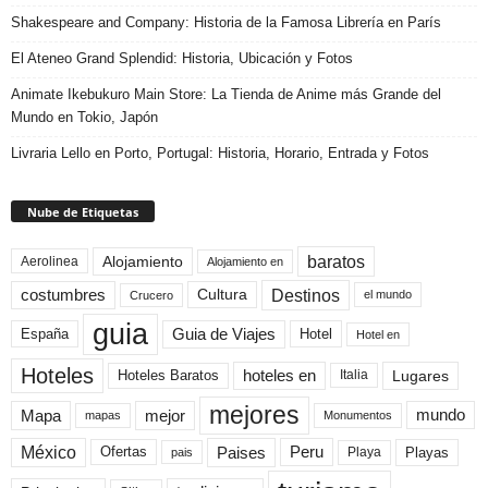
Shakespeare and Company: Historia de la Famosa Librería en París
El Ateneo Grand Splendid: Historia, Ubicación y Fotos
Animate Ikebukuro Main Store: La Tienda de Anime más Grande del
Mundo en Tokio, Japón
Livraria Lello en Porto, Portugal: Historia, Horario, Entrada y Fotos
Nube de Etiquetas
baratos
Alojamiento
Aerolinea
Alojamiento en
Destinos
Cultura
costumbres
el mundo
Crucero
guia
Guia de Viajes
España
Hotel
Hotel en
Hoteles
Hoteles Baratos
hoteles en
Lugares
Italia
mejores
Mapa
mejor
mundo
mapas
Monumentos
México
Paises
Peru
Playa
Playas
Ofertas
pais