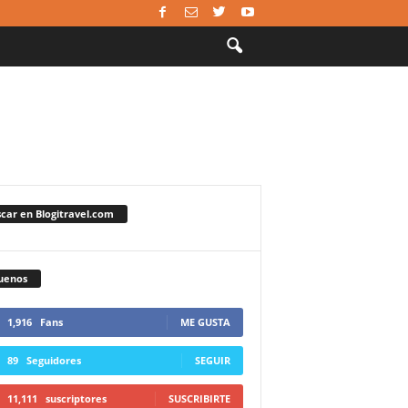
car en Blogitravel.com
uenos
1,916
Fans
ME GUSTA
89
Seguidores
SEGUIR
11,111
suscriptores
SUSCRIBIRTE