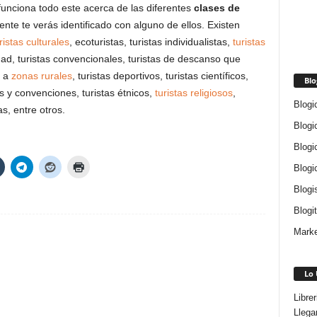
unciona todo este acerca de las diferentes
clases de
te te verás identificado con alguno de ellos. Existen
ristas culturales
, ecoturistas, turistas individualistas,
turistas
ad, turistas convencionales, turistas de descanso que
o a
zonas rurales
, turistas deportivos, turistas científicos,
Blo
s y convenciones, turistas étnicos,
turistas religiosos
,
Blogi
s, entre otros.
Blogi
Blogi
Blogi
Blogi
Blogi
Marke
Lo 
Libre
Llega