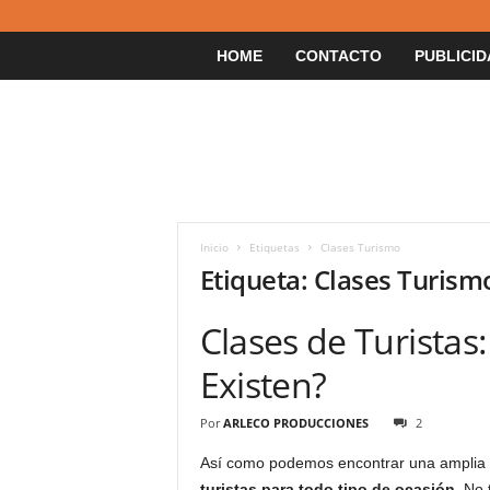
HOME
CONTACTO
PUBLICID
Inicio
Etiquetas
Clases Turismo
Etiqueta: Clases Turism
Clases de Turistas
Existen?
Por
ARLECO PRODUCCIONES
2
Así como podemos encontrar una amplia g
turistas
para todo tipo de ocasión
. No 