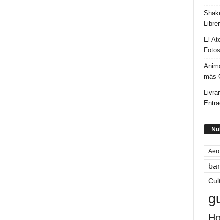
Shake
Libre
El At
Fotos
Anima
más G
Livrar
Entra
Nub
Aero
bar
Cul
g
Ho