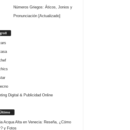
Números Griegos: Áticos, Jonios y
Pronunciación [Actualizado]
groll
cars
casa
chef
chics
star
tecno
ting Digital & Publicidad Online
Último
ria Acqua Alta en Venecia: Reseña, ¿Cómo
r? y Fotos