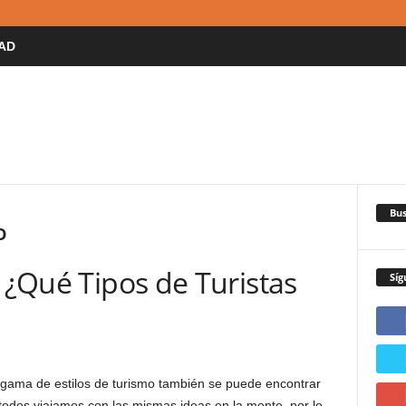
AD
Bus
o
: ¿Qué Tipos de Turistas
Síg
ama de estilos de turismo también se puede encontrar
todos viajamos con las mismas ideas en la mente, por lo