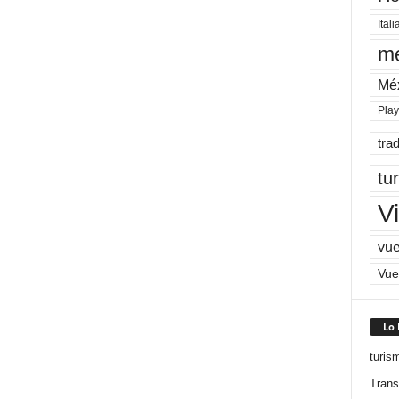
Itali
me
Mé
Pla
tra
tu
Vi
vue
Vue
Lo
turis
Trans