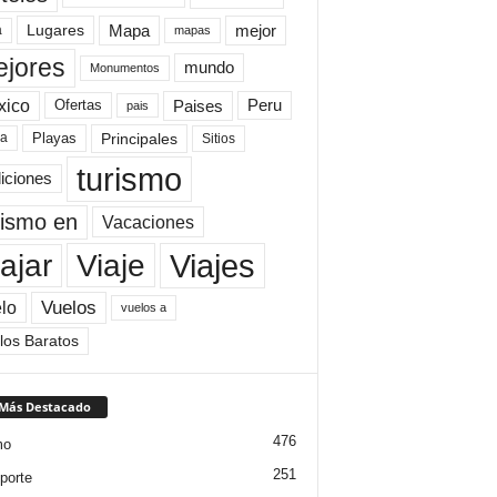
Mapa
mejor
Lugares
a
mapas
jores
mundo
Monumentos
xico
Paises
Peru
Ofertas
pais
Principales
ya
Playas
Sitios
turismo
diciones
rismo en
Vacaciones
Viajes
Viaje
ajar
Vuelos
lo
vuelos a
los Baratos
 Más Destacado
476
mo
251
porte