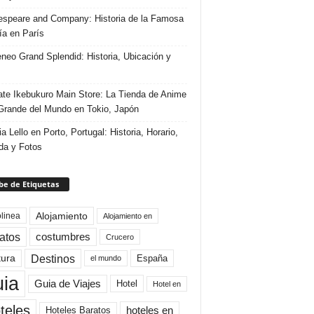
speare and Company: Historia de la Famosa
ría en París
eneo Grand Splendid: Historia, Ubicación y
te Ikebukuro Main Store: La Tienda de Anime
rande del Mundo en Tokio, Japón
ia Lello en Porto, Portugal: Historia, Horario,
da y Fotos
e de Etiquetas
Alojamiento
linea
Alojamiento en
atos
costumbres
Crucero
Destinos
tura
España
el mundo
uia
Guia de Viajes
Hotel
Hotel en
teles
Hoteles Baratos
hoteles en