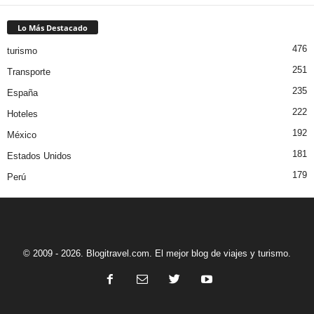
Lo Más Destacado
476
turismo
251
Transporte
235
España
222
Hoteles
192
México
181
Estados Unidos
179
Perú
© 2009 - 2026. Blogitravel.com. El mejor blog de viajes y turismo.