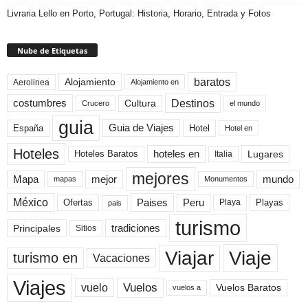
Livraria Lello en Porto, Portugal: Historia, Horario, Entrada y Fotos
Nube de Etiquetas
baratos
Alojamiento
Aerolinea
Alojamiento en
Destinos
Cultura
costumbres
el mundo
Crucero
guia
Guia de Viajes
España
Hotel
Hotel en
Hoteles
Hoteles Baratos
hoteles en
Lugares
Italia
mejores
Mapa
mejor
mundo
mapas
Monumentos
México
Paises
Peru
Playa
Playas
Ofertas
pais
turismo
Principales
tradiciones
Sitios
Viaje
Viajar
turismo en
Vacaciones
Viajes
Vuelos
vuelo
Vuelos Baratos
vuelos a