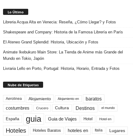
Lo Último
Libreria Acqua Alta en Venecia: Reseña, ¿Cómo Llegar? y Fotos
Shakespeare and Company: Historia de la Famosa Librería en París
El Ateneo Grand Splendid: Historia, Ubicación y Fotos
Animate Ikebukuro Main Store: La Tienda de Anime más Grande del
Mundo en Tokio, Japón
Livraria Lello en Porto, Portugal: Historia, Horario, Entrada y Fotos
Nube de Etiquetas
baratos
Alojamiento
Aerolinea
Alojamiento en
Destinos
Cultura
costumbres
el mundo
Crucero
guia
Guia de Viajes
España
Hotel
Hotel en
Hoteles
Hoteles Baratos
hoteles en
Lugares
Italia