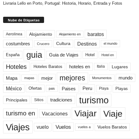
Livraria Lello en Porto, Portugal: Historia, Horario, Entrada y Fotos
Nube de Etiquetas
baratos
Alojamiento
Aerolinea
Alojamiento en
Destinos
Cultura
costumbres
el mundo
Crucero
guia
Guia de Viajes
España
Hotel
Hotel en
Hoteles
Hoteles Baratos
hoteles en
Lugares
Italia
mejores
Mapa
mejor
mundo
mapas
Monumentos
México
Paises
Peru
Playa
Playas
Ofertas
pais
turismo
Principales
tradiciones
Sitios
Viaje
Viajar
turismo en
Vacaciones
Viajes
Vuelos
vuelo
Vuelos Baratos
vuelos a