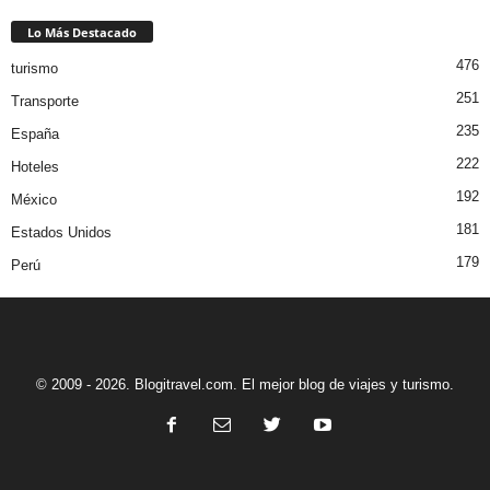
Lo Más Destacado
476
turismo
251
Transporte
235
España
222
Hoteles
192
México
181
Estados Unidos
179
Perú
© 2009 - 2026. Blogitravel.com. El mejor blog de viajes y turismo.