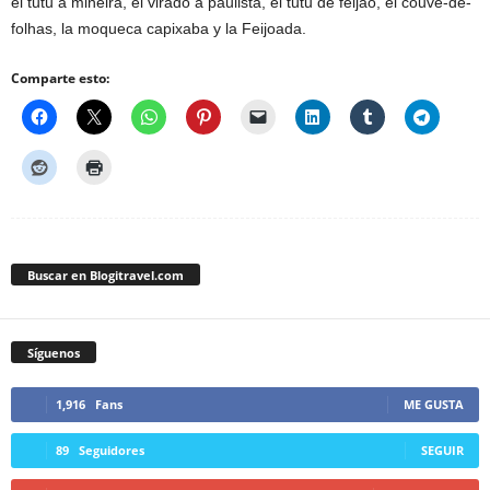
el tutu à mineira, el virado à paulista, el tutu de feijão, el couve-de-
folhas, la moqueca capixaba y la Feijoada.
Comparte esto:
Buscar en Blogitravel.com
Síguenos
1,916
Fans
ME GUSTA
89
Seguidores
SEGUIR