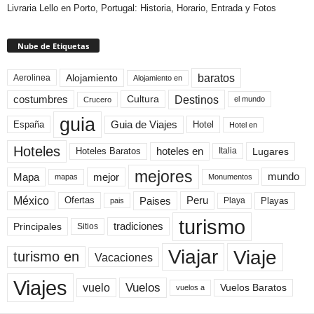
Livraria Lello en Porto, Portugal: Historia, Horario, Entrada y Fotos
Nube de Etiquetas
baratos
Alojamiento
Aerolinea
Alojamiento en
Destinos
Cultura
costumbres
el mundo
Crucero
guia
Guia de Viajes
España
Hotel
Hotel en
Hoteles
Hoteles Baratos
hoteles en
Lugares
Italia
mejores
Mapa
mejor
mundo
mapas
Monumentos
México
Paises
Peru
Playa
Playas
Ofertas
pais
turismo
Principales
tradiciones
Sitios
Viaje
Viajar
turismo en
Vacaciones
Viajes
Vuelos
vuelo
Vuelos Baratos
vuelos a