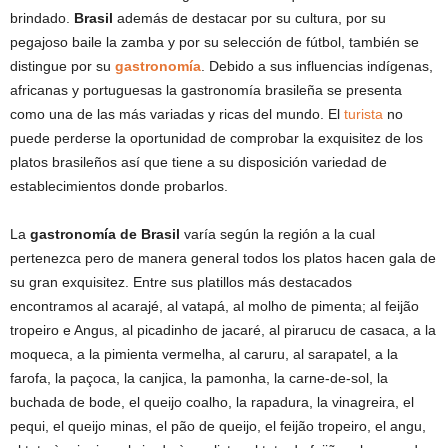
brindado.
Brasil
además de destacar por su cultura, por su
pegajoso baile la zamba y por su selección de fútbol, también se
distingue por su
gastronomía
. Debido a sus influencias indígenas,
africanas y portuguesas la gastronomía brasileña se presenta
como una de las más variadas y ricas del mundo. El
turista
no
puede perderse la oportunidad de comprobar la exquisitez de los
platos brasileños así que tiene a su disposición variedad de
establecimientos donde probarlos.
La
gastronomía de Brasil
varía según la región a la cual
pertenezca pero de manera general todos los platos hacen gala de
su gran exquisitez. Entre sus platillos más destacados
encontramos al acarajé, al vatapá, al molho de pimenta; al feijão
tropeiro e Angus, al picadinho de jacaré, al pirarucu de casaca, a la
moqueca, a la pimienta vermelha, al caruru, al sarapatel, a la
farofa, la paçoca, la canjica, la pamonha, la carne-de-sol, la
buchada de bode, el queijo coalho, la rapadura, la vinagreira, el
pequi, el queijo minas, el pão de queijo, el feijão tropeiro, el angu,