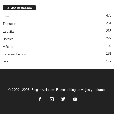
Lo Más Destacado
476
turismo
251
Transporte
235
España
222
Hoteles
192
México
181
Estados Unidos
179
Perú
© 2009 - 2026. Blogitravel.com. El mejor blog de viajes y turismo.