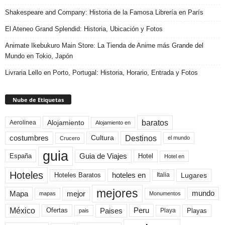
Shakespeare and Company: Historia de la Famosa Librería en París
El Ateneo Grand Splendid: Historia, Ubicación y Fotos
Animate Ikebukuro Main Store: La Tienda de Anime más Grande del
Mundo en Tokio, Japón
Livraria Lello en Porto, Portugal: Historia, Horario, Entrada y Fotos
Nube de Etiquetas
baratos
Alojamiento
Aerolinea
Alojamiento en
Destinos
Cultura
costumbres
el mundo
Crucero
guia
Guia de Viajes
España
Hotel
Hotel en
Hoteles
Hoteles Baratos
hoteles en
Lugares
Italia
mejores
Mapa
mejor
mundo
mapas
Monumentos
México
Paises
Peru
Playa
Playas
Ofertas
pais