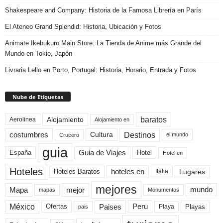
Shakespeare and Company: Historia de la Famosa Librería en París
El Ateneo Grand Splendid: Historia, Ubicación y Fotos
Animate Ikebukuro Main Store: La Tienda de Anime más Grande del
Mundo en Tokio, Japón
Livraria Lello en Porto, Portugal: Historia, Horario, Entrada y Fotos
Nube de Etiquetas
baratos
Alojamiento
Aerolinea
Alojamiento en
Destinos
Cultura
costumbres
el mundo
Crucero
guia
Guia de Viajes
España
Hotel
Hotel en
Hoteles
Hoteles Baratos
hoteles en
Lugares
Italia
mejores
Mapa
mejor
mundo
mapas
Monumentos
México
Paises
Peru
Playa
Playas
Ofertas
pais