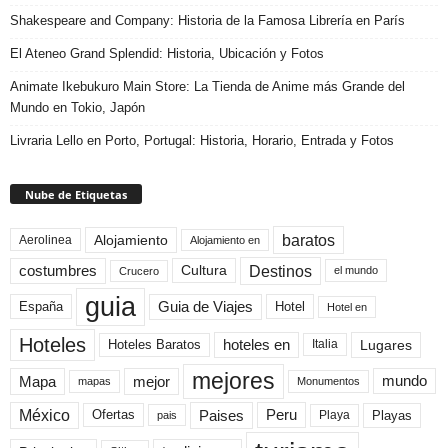
Shakespeare and Company: Historia de la Famosa Librería en París
El Ateneo Grand Splendid: Historia, Ubicación y Fotos
Animate Ikebukuro Main Store: La Tienda de Anime más Grande del
Mundo en Tokio, Japón
Livraria Lello en Porto, Portugal: Historia, Horario, Entrada y Fotos
Nube de Etiquetas
baratos
Alojamiento
Aerolinea
Alojamiento en
Destinos
Cultura
costumbres
el mundo
Crucero
guia
Guia de Viajes
España
Hotel
Hotel en
Hoteles
Hoteles Baratos
hoteles en
Lugares
Italia
mejores
Mapa
mejor
mundo
mapas
Monumentos
México
Paises
Peru
Playa
Playas
Ofertas
pais