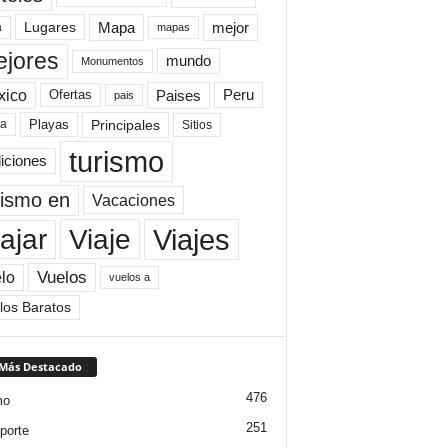
Mapa
mejor
Lugares
a
mapas
jores
mundo
Monumentos
xico
Paises
Peru
Ofertas
pais
Principales
ya
Playas
Sitios
turismo
diciones
rismo en
Vacaciones
Viajes
Viaje
ajar
Vuelos
lo
vuelos a
los Baratos
 Más Destacado
476
mo
251
porte