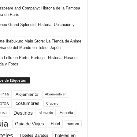
speare and Company: Historia de la Famosa
ría en París
eneo Grand Splendid: Historia, Ubicación y
te Ikebukuro Main Store: La Tienda de Anime
rande del Mundo en Tokio, Japón
ia Lello en Porto, Portugal: Historia, Horario,
da y Fotos
e de Etiquetas
Alojamiento
linea
Alojamiento en
atos
costumbres
Crucero
Destinos
tura
España
el mundo
uia
Guia de Viajes
Hotel
Hotel en
teles
Hoteles Baratos
hoteles en