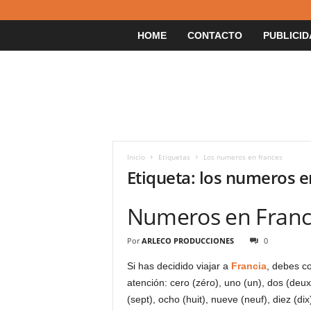
HOME
CONTACTO
PUBLICID
Inicio
Etiquetas
Los numeros en frances
Etiqueta: los numeros e
Numeros en Franc
Por
ARLECO PRODUCCIONES
0
Si has decidido viajar a
Francia
, debes c
atención: cero (zéro), uno (un), dos (deux), 
(sept), ocho (huit), nueve (neuf), diez (di