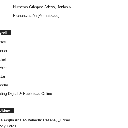
Números Griegos: Áticos, Jonios y
Pronunciación [Actualizado]
groll
cars
casa
chef
chics
star
tecno
ting Digital & Publicidad Online
Último
ria Acqua Alta en Venecia: Reseña, ¿Cómo
r? y Fotos