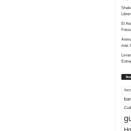
Shake
Libre
El At
Fotos
Anima
más G
Livrar
Entra
Nub
Aero
bar
Cul
g
Ho