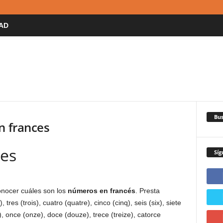
AD
Bus
n frances
es
Síg
onocer cuáles son los
números en francés
. Presta
tres (trois), cuatro (quatre), cinco (cinq), seis (six), siete
x), once (onze), doce (douze), trece (treize), catorce