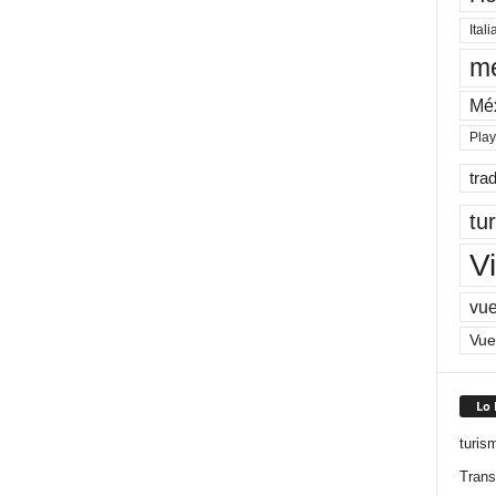
Itali
me
Mé
Pla
tra
tu
Vi
vue
Vue
Lo
turis
Trans