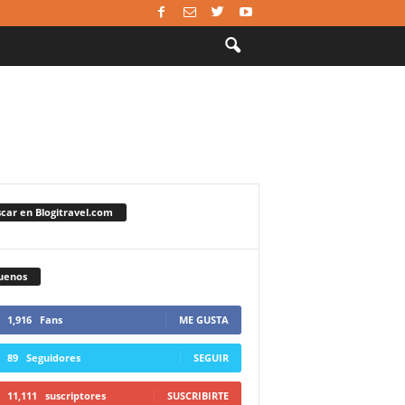
car en Blogitravel.com
uenos
1,916
Fans
ME GUSTA
89
Seguidores
SEGUIR
11,111
suscriptores
SUSCRIBIRTE