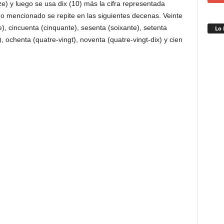
ize) y luego se usa dix (10) más la cifra representada
imo mencionado se repite en las siguientes decenas. Veinte
te), cincuenta (cinquante), sesenta (soixante), setenta
Lo 
), ochenta (quatre-vingt), noventa (quatre-vingt-dix) y cien