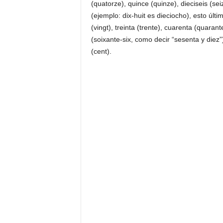
(quatorze), quince (quinze), dieciseis (se
(ejemplo: dix-huit es dieciocho), esto últ
(vingt), treinta (trente), cuarenta (quaran
(soixante-six, como decir “sesenta y diez”
(cent).