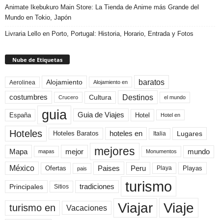
Animate Ikebukuro Main Store: La Tienda de Anime más Grande del
Mundo en Tokio, Japón
Livraria Lello en Porto, Portugal: Historia, Horario, Entrada y Fotos
Nube de Etiquetas
baratos
Alojamiento
Aerolinea
Alojamiento en
Destinos
Cultura
costumbres
el mundo
Crucero
guia
Guia de Viajes
España
Hotel
Hotel en
Hoteles
Hoteles Baratos
hoteles en
Lugares
Italia
mejores
Mapa
mejor
mundo
mapas
Monumentos
México
Paises
Peru
Playa
Playas
Ofertas
pais
turismo
Principales
tradiciones
Sitios
Viaje
Viajar
turismo en
Vacaciones