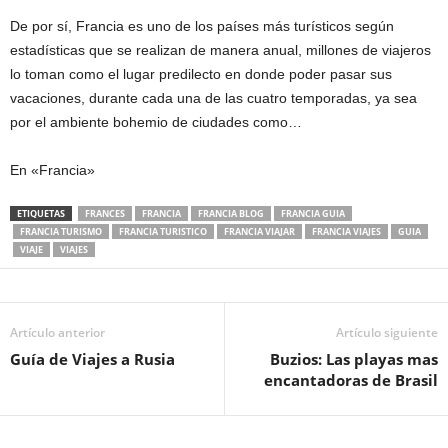
De por sí, Francia es uno de los países más turísticos según
estadísticas que se realizan de manera anual, millones de viajeros
lo toman como el lugar predilecto en donde poder pasar sus
vacaciones, durante cada una de las cuatro temporadas, ya sea
por el ambiente bohemio de ciudades como…
En «Francia»
ETIQUETAS
FRANCES
FRANCIA
FRANCIA BLOG
FRANCIA GUIA
FRANCIA TURISMO
FRANCIA TURISTICO
FRANCIA VIAJAR
FRANCIA VIAJES
GUIA
VIAJE
VIAJES
Artículo anterior
Artículo siguiente
Guía de Viajes a Rusia
Buzios: Las playas mas
encantadoras de Brasil