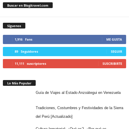
Buscar en Blogitravel.com
Síguenos
1,916
Fans
ME GUSTA
89
Seguidores
SEGUIR
11,111
suscriptores
SUSCRIBIRTE
Lo Más Popular
Guía de Viajes al Estado Anzoátegui en Venezuela
Tradiciones, Costumbres y Festividades de la Sierra
del Perú [Actualizado]
Cultura Inmaterial: ¿Qué es?, ¿Por qué es