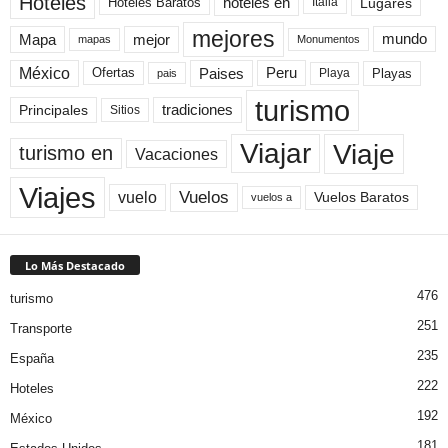
Hoteles
Hoteles Baratos
hoteles en
Lugares
Italia
mejores
Mapa
mejor
mundo
mapas
Monumentos
México
Paises
Peru
Playa
Playas
Ofertas
pais
turismo
Principales
tradiciones
Sitios
Viaje
Viajar
turismo en
Vacaciones
Viajes
Vuelos
vuelo
Vuelos Baratos
vuelos a
Lo Más Destacado
476
turismo
251
Transporte
235
España
222
Hoteles
192
México
181