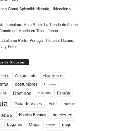
eneo Grand Splendid: Historia, Ubicación y
te Ikebukuro Main Store: La Tienda de Anime
rande del Mundo en Tokio, Japón
ia Lello en Porto, Portugal: Historia, Horario,
da y Fotos
e de Etiquetas
Alojamiento
linea
Alojamiento en
atos
costumbres
Crucero
Destinos
tura
España
el mundo
uia
Guia de Viajes
Hotel
Hotel en
teles
Hoteles Baratos
hoteles en
Mapa
mejor
Lugares
a
mapas