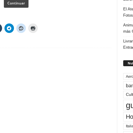
Continuar
El At
Fotos
Anima
más G
Livrar
Entra
Nub
Aero
bar
Cul
g
Ho
Itali