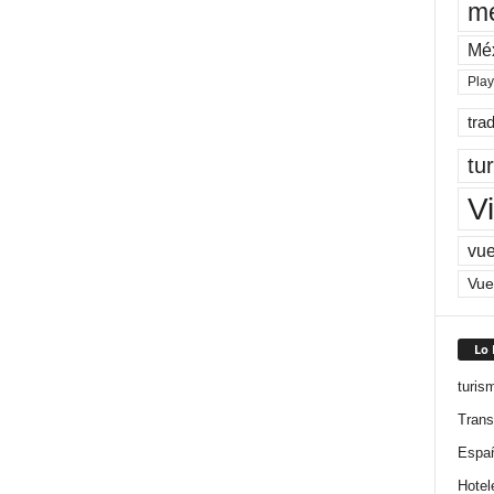
me
Mé
Pla
tra
tu
Vi
vue
Vue
Lo
turis
Trans
Espa
Hotel