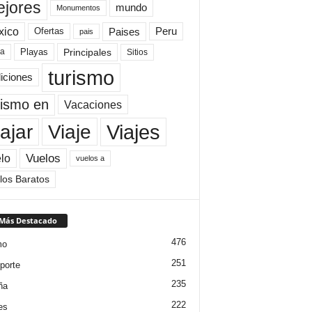
jores
mundo
Monumentos
xico
Paises
Peru
Ofertas
pais
Principales
ya
Playas
Sitios
turismo
diciones
rismo en
Vacaciones
Viajes
Viaje
ajar
Vuelos
lo
vuelos a
los Baratos
 Más Destacado
476
mo
251
porte
235
ña
222
es