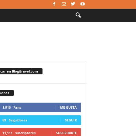
car en Blogitravel.com
uenos
1,916
Fans
ME GUSTA
89
Seguidores
SEGUIR
11,111
suscriptores
SUSCRIBIRTE