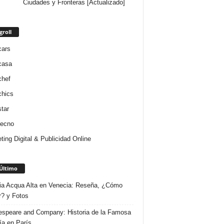
Ciudades y Fronteras [Actualizado]
groll
cars
casa
chef
chics
star
tecno
ting Digital & Publicidad Online
Último
ria Acqua Alta en Venecia: Reseña, ¿Cómo
r? y Fotos
speare and Company: Historia de la Famosa
ría en París