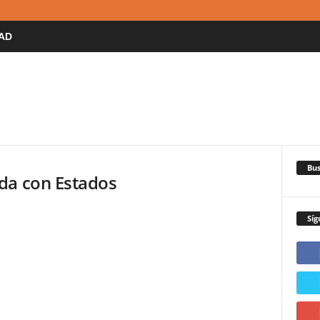
AD
Bus
da con Estados
Síg