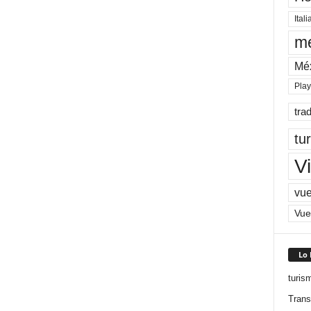
Itali
me
Mé
Pla
tra
tu
Vi
vue
Vue
Lo
turis
Trans