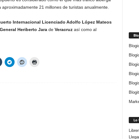
a aproximadamente 21 millones de turistas anualmente.
uerto Internacional Licenciado Adolfo López Mateos
General Heriberto Jara
de
Veracruz
así como al
Blo
Blogi
Blogi
Blogi
Blogi
Blogi
Blogi
Marke
Lo 
Libre
Llega