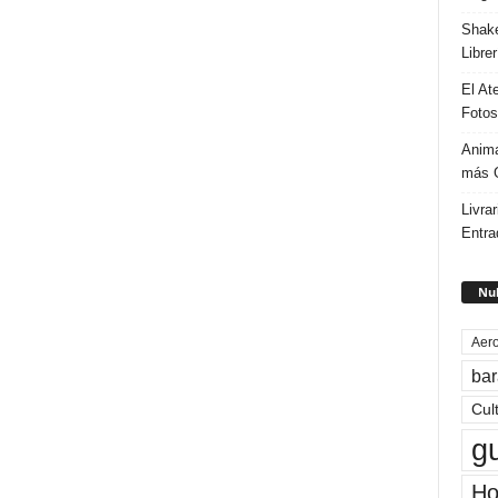
Shake
Libre
El At
Fotos
Anima
más G
Livrar
Entra
Nub
Aero
bar
Cul
g
Ho