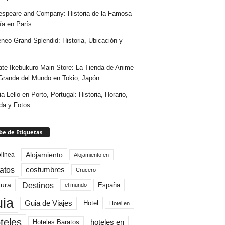
speare and Company: Historia de la Famosa
ría en París
eneo Grand Splendid: Historia, Ubicación y
te Ikebukuro Main Store: La Tienda de Anime
rande del Mundo en Tokio, Japón
ia Lello en Porto, Portugal: Historia, Horario,
da y Fotos
e de Etiquetas
Alojamiento
linea
Alojamiento en
atos
costumbres
Crucero
Destinos
tura
España
el mundo
uia
Guia de Viajes
Hotel
Hotel en
teles
Hoteles Baratos
hoteles en