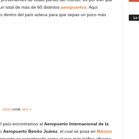
un total de más de 60 distintos
aeropuertos
. Aquí
es dentro del país azteca para que sepas un poco más
Lo 
photo
credit:
alex-s
el país encontramos al
Aeropuerto Internacional de la
mo
Aeropuerto Benito Juárez
, el cual se posa en
México
ropuerto es considerado como el que más tráfico alberga