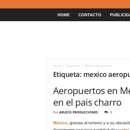
HOME
CONTACTO
PUBLICID
Inicio
Etiquetas
Mexico aeropuerto
Etiqueta: mexico aerop
Aeropuertos en Me
en el pais charro
Por
ARLECO PRODUCCIONES
0
México
, gracias al turismo y a su ubicac
diariamente una gran cantidad de
vuelos