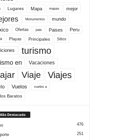
Mapa
mejor
Lugares
a
mapas
jores
mundo
Monumentos
xico
Paises
Peru
Ofertas
pais
Principales
ya
Playas
Sitios
turismo
diciones
rismo en
Vacaciones
Viajes
Viaje
ajar
Vuelos
lo
vuelos a
los Baratos
 Más Destacado
476
mo
251
porte