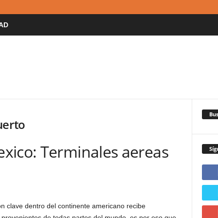
AD
Bus
uerto
xico: Terminales aereas
Síg
ión clave dentro del continente americano recibe
provenientes de todas partes del mundo, es por eso que