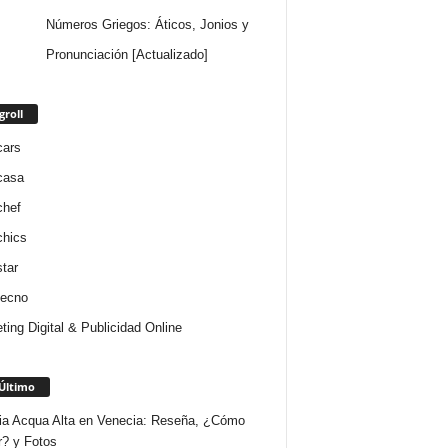
Números Griegos: Áticos, Jonios y
Pronunciación [Actualizado]
groll
cars
casa
chef
chics
star
tecno
ting Digital & Publicidad Online
Último
ria Acqua Alta en Venecia: Reseña, ¿Cómo
r? y Fotos