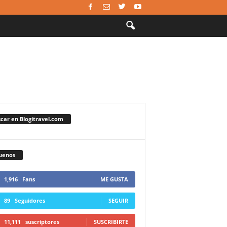
car en Blogitravel.com
uenos
1,916
Fans
ME GUSTA
89
Seguidores
SEGUIR
11,111
suscriptores
SUSCRIBIRTE