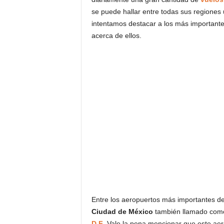
se puede hallar entre todas sus regiones 
intentamos destacar a los más important
acerca de ellos.
Entre los aeropuertos más importantes d
Ciudad de México
también llamado co
D.F
. Vale la pena mencionar que este ae