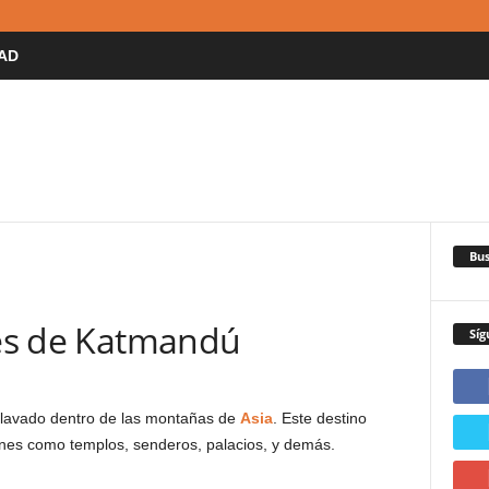
AD
Bus
les de Katmandú
Síg
clavado dentro de las montañas de
Asia
. Este destino
iones como templos, senderos, palacios, y demás.