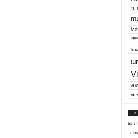
Itali
me
Mé
Pla
tra
tu
Vi
vue
Vue
Lo
turis
Trans