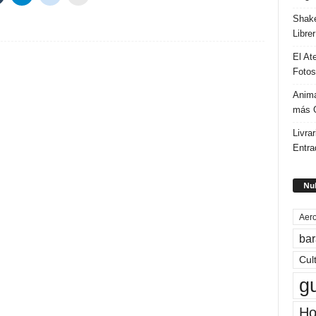
Shake
Libre
El At
Fotos
Anima
más G
Livrar
Entra
Nub
Aero
bar
Cul
g
Ho