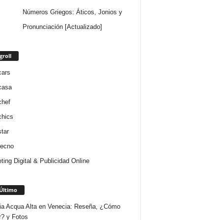
Números Griegos: Áticos, Jonios y
Pronunciación [Actualizado]
groll
cars
casa
chef
chics
star
tecno
ting Digital & Publicidad Online
Último
ria Acqua Alta en Venecia: Reseña, ¿Cómo
r? y Fotos