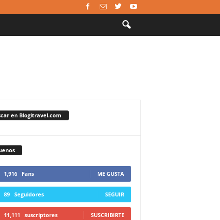
car en Blogitravel.com
uenos
1,916
Fans
ME GUSTA
89
Seguidores
SEGUIR
11,111
suscriptores
SUSCRIBIRTE