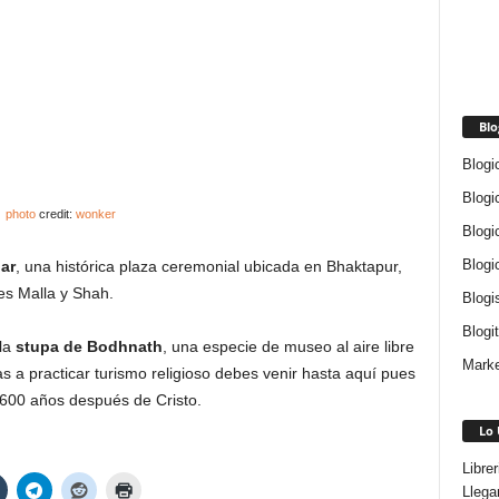
Blo
Blogi
Blogi
photo
credit:
wonker
Blogi
Blogi
ar
, una histórica plaza ceremonial ubicada en Bhaktapur,
es Malla y Shah.
Blogi
Blogi
 la
stupa de Bodhnath
, una especie de museo al aire libre
Marke
s a practicar turismo religioso debes venir hasta aquí pues
 600 años después de Cristo.
Lo 
Libre
Llega