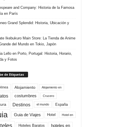
speare and Company: Historia de la Famosa
ría en París
eneo Grand Splendid: Historia, Ubicación y
te Ikebukuro Main Store: La Tienda de Anime
rande del Mundo en Tokio, Japón
ia Lello en Porto, Portugal: Historia, Horario,
da y Fotos
e de Etiquetas
Alojamiento
linea
Alojamiento en
atos
costumbres
Crucero
Destinos
tura
España
el mundo
uia
Guia de Viajes
Hotel
Hotel en
teles
Hoteles Baratos
hoteles en