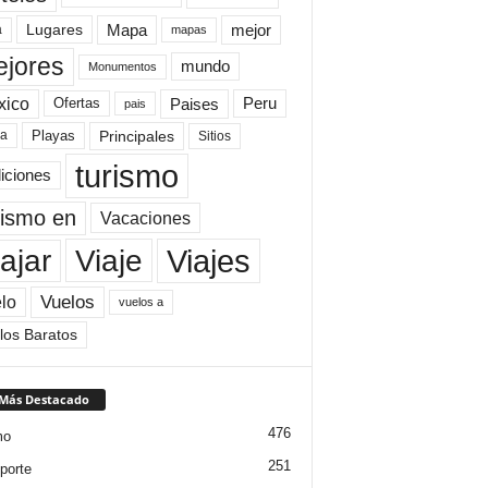
Mapa
mejor
Lugares
a
mapas
jores
mundo
Monumentos
xico
Paises
Peru
Ofertas
pais
Principales
ya
Playas
Sitios
turismo
diciones
rismo en
Vacaciones
Viajes
Viaje
ajar
Vuelos
lo
vuelos a
los Baratos
 Más Destacado
476
mo
251
porte