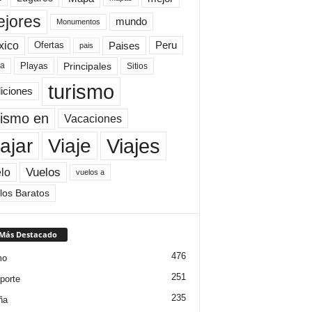
jores
mundo
Monumentos
xico
Paises
Peru
Ofertas
pais
Principales
ya
Playas
Sitios
turismo
diciones
rismo en
Vacaciones
Viajes
Viaje
ajar
Vuelos
lo
vuelos a
los Baratos
 Más Destacado
476
mo
251
porte
235
ña