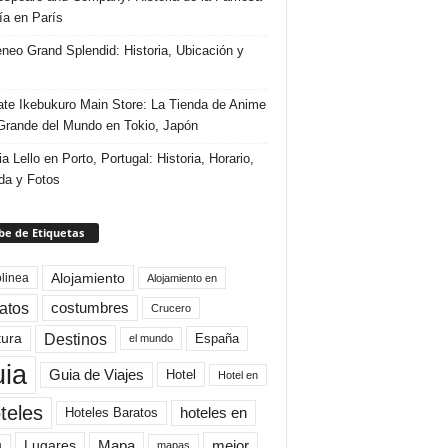
ría en París
eneo Grand Splendid: Historia, Ubicación y
te Ikebukuro Main Store: La Tienda de Anime
rande del Mundo en Tokio, Japón
ia Lello en Porto, Portugal: Historia, Horario,
da y Fotos
e de Etiquetas
Alojamiento
linea
Alojamiento en
atos
costumbres
Crucero
Destinos
tura
España
el mundo
uia
Guia de Viajes
Hotel
Hotel en
teles
Hoteles Baratos
hoteles en
Mapa
mejor
Lugares
a
mapas