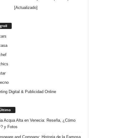
[Actualizado]
groll
cars
casa
chef
chics
star
tecno
ting Digital & Publicidad Online
Último
ria Acqua Alta en Venecia: Reseña, ¿Cómo
r? y Fotos
speare and Company: Historia de la Famosa