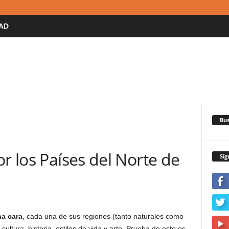
AD
Bus
or los Países del Norte de
Síg
na cara
, cada una de sus regiones (tanto naturales como
ltura, historia, estilos de vida y arte. Prueba de esto es