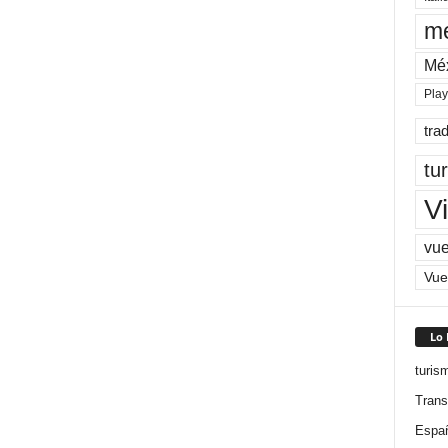
me
Mé
Pla
tra
tu
Vi
vue
Vue
Lo
turis
Trans
Espa