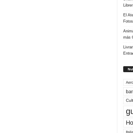
Libre
El At
Fotos
Anima
más G
Livrar
Entra
Nub
Aero
bar
Cul
g
Ho
Itali