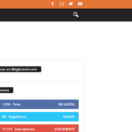
car en Blogitravel.com
uenos
1,916
Fans
ME GUSTA
89
Seguidores
SEGUIR
11,111
suscriptores
SUSCRIBIRTE