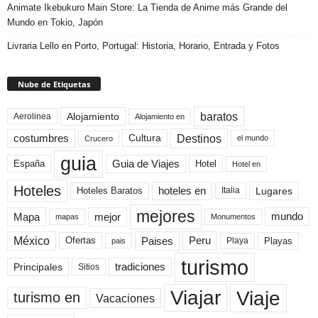
Animate Ikebukuro Main Store: La Tienda de Anime más Grande del
Mundo en Tokio, Japón
Livraria Lello en Porto, Portugal: Historia, Horario, Entrada y Fotos
Nube de Etiquetas
baratos
Alojamiento
Aerolinea
Alojamiento en
Destinos
Cultura
costumbres
el mundo
Crucero
guia
Guia de Viajes
España
Hotel
Hotel en
Hoteles
Hoteles Baratos
hoteles en
Lugares
Italia
mejores
Mapa
mejor
mundo
mapas
Monumentos
México
Paises
Peru
Playa
Playas
Ofertas
pais
turismo
Principales
tradiciones
Sitios
Viaje
Viajar
turismo en
Vacaciones