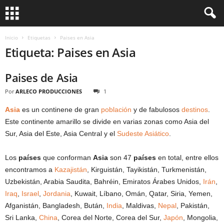
Inicio
Etiquetas
Paises en Asia
Etiqueta: Paises en Asia
Paises de Asia
Por
ARLECO PRODUCCIONES
1
Asia
es un continene de gran
población
y de fabulosos
destinos
.
Este continente amarillo se divide en varias zonas como Asia del
Sur, Asia del Este, Asia Central y el
Sudeste Asiático
.
Los
países
que conforman
Asia
son 47
países
en total, entre ellos
encontramos a
Kazajistán
, Kirguistán, Tayikistán, Turkmenistán,
Uzbekistán, Arabia Saudita, Bahréin, Emiratos Árabes Unidos,
Irán
,
Iraq
,
Israel
,
Jordania
, Kuwait, Líbano, Omán, Qatar, Siria, Yemen,
Afganistán, Bangladesh, Bután,
India
, Maldivas,
Nepal
, Pakistán,
Sri Lanka,
China
, Corea del Norte, Corea del Sur,
Japón
, Mongolia,