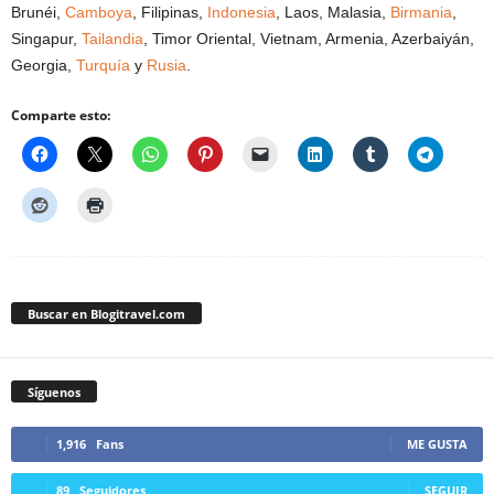
Brunéi,
Camboya
, Filipinas,
Indonesia
, Laos, Malasia,
Birmania
,
Singapur,
Tailandia
, Timor Oriental, Vietnam, Armenia, Azerbaiyán,
Georgia,
Turquía
y
Rusia
.
Comparte esto:
Buscar en Blogitravel.com
Síguenos
1,916
Fans
ME GUSTA
89
Seguidores
SEGUIR