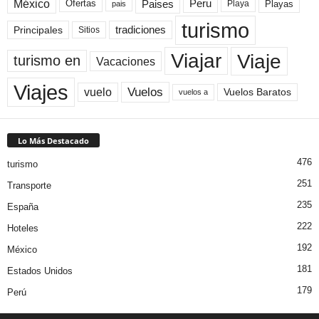
México
Paises
Peru
Playa
Playas
Ofertas
pais
turismo
Principales
tradiciones
Sitios
Viaje
Viajar
turismo en
Vacaciones
Viajes
Vuelos
vuelo
Vuelos Baratos
vuelos a
Lo Más Destacado
476
turismo
251
Transporte
235
España
222
Hoteles
192
México
181
Estados Unidos
179
Perú