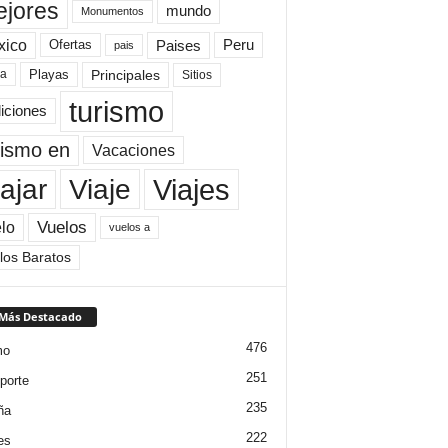
jores
mundo
Monumentos
xico
Paises
Peru
Ofertas
pais
Principales
ya
Playas
Sitios
turismo
diciones
rismo en
Vacaciones
Viajes
Viaje
ajar
Vuelos
lo
vuelos a
los Baratos
 Más Destacado
476
mo
251
porte
235
ña
222
es