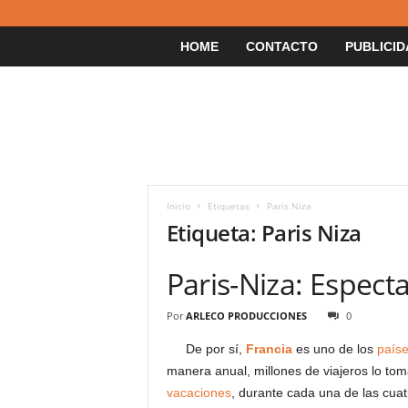
HOME
CONTACTO
PUBLICID
Inicio
Etiquetas
Paris Niza
Etiqueta: Paris Niza
Paris-Niza: Espect
Por
ARLECO PRODUCCIONES
0
De por sí,
Francia
es uno de los
paíse
manera anual, millones de viajeros lo to
vacaciones
, durante cada una de las cua