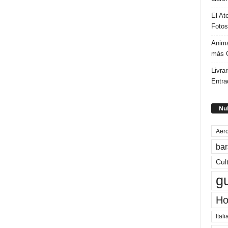
El At
Fotos
Anima
más G
Livrar
Entra
Nub
Aero
bar
Cul
g
Ho
Itali