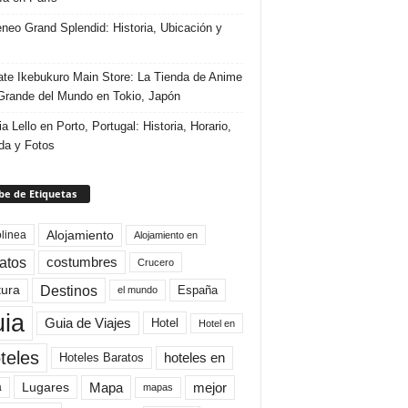
eneo Grand Splendid: Historia, Ubicación y
te Ikebukuro Main Store: La Tienda de Anime
rande del Mundo en Tokio, Japón
ia Lello en Porto, Portugal: Historia, Horario,
da y Fotos
e de Etiquetas
Alojamiento
linea
Alojamiento en
atos
costumbres
Crucero
Destinos
tura
España
el mundo
uia
Guia de Viajes
Hotel
Hotel en
teles
Hoteles Baratos
hoteles en
Mapa
mejor
Lugares
a
mapas