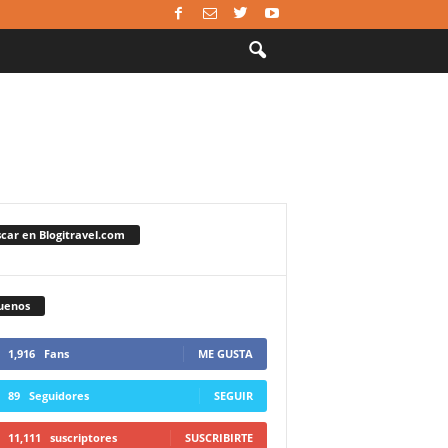
car en Blogitravel.com
uenos
1,916
Fans
ME GUSTA
89
Seguidores
SEGUIR
11,111
suscriptores
SUSCRIBIRTE