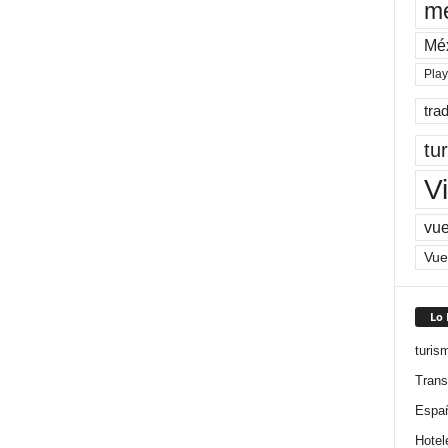
me
Mé
Pla
tra
tu
Vi
vue
Vue
Lo
turis
Trans
Espa
Hotel