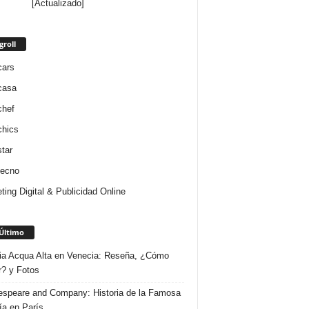
[Actualizado]
groll
cars
casa
chef
chics
star
tecno
ting Digital & Publicidad Online
Último
ria Acqua Alta en Venecia: Reseña, ¿Cómo
r? y Fotos
speare and Company: Historia de la Famosa
ría en París