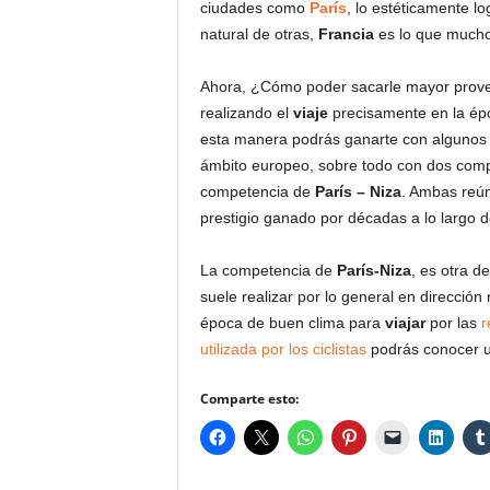
ciudades como
París
, lo estéticamente l
natural de otras,
Francia
es lo que mucho
Ahora, ¿Cómo poder sacarle mayor provec
realizando el
viaje
precisamente en la épo
esta manera podrás ganarte con algunos
ámbito europeo, sobre todo con dos com
competencia de
París – Niza
. Ambas reú
prestigio ganado por décadas a lo largo d
La competencia de
París-Niza
, es otra d
suele realizar por lo general en dirección
época de buen clima para
viajar
por las
r
utilizada por los ciclistas
podrás conocer u
Comparte esto: