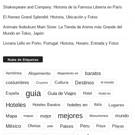
Shakespeare and Company: Historia de la Famosa Librería en París
El Ateneo Grand Splendid: Historia, Ubicación y Fotos
Animate Ikebukuro Main Store: La Tienda de Anime más Grande del
Mundo en Tokio, Japón
Livraria Lello en Porto, Portugal: Historia, Horario, Entrada y Fotos
Nube de Etiquetas
baratos
Alojamiento
Aerolinea
Alojamiento en
Destinos
Cultura
costumbres
el mundo
Crucero
guia
Guia de Viajes
España
Hotel
Hotel en
Hoteles
Hoteles Baratos
hoteles en
Lugares
Italia
mejores
Mapa
mejor
mundo
mapas
Monumentos
México
Paises
Peru
Playa
Playas
Ofertas
pais