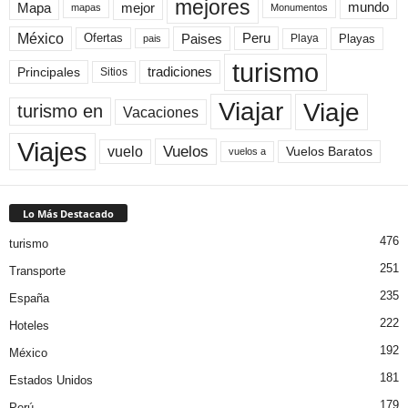
mejores
Mapa
mejor
mundo
mapas
Monumentos
México
Paises
Peru
Playa
Playas
Ofertas
pais
turismo
Principales
tradiciones
Sitios
Viaje
Viajar
turismo en
Vacaciones
Viajes
Vuelos
vuelo
Vuelos Baratos
vuelos a
Lo Más Destacado
476
turismo
251
Transporte
235
España
222
Hoteles
192
México
181
Estados Unidos
179
Perú