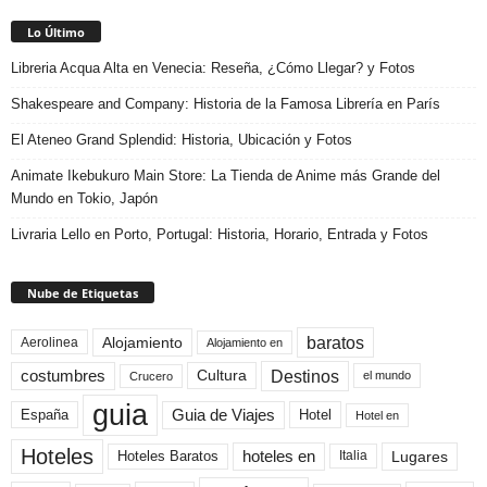
Lo Último
Libreria Acqua Alta en Venecia: Reseña, ¿Cómo Llegar? y Fotos
Shakespeare and Company: Historia de la Famosa Librería en París
El Ateneo Grand Splendid: Historia, Ubicación y Fotos
Animate Ikebukuro Main Store: La Tienda de Anime más Grande del
Mundo en Tokio, Japón
Livraria Lello en Porto, Portugal: Historia, Horario, Entrada y Fotos
Nube de Etiquetas
baratos
Alojamiento
Aerolinea
Alojamiento en
Destinos
Cultura
costumbres
el mundo
Crucero
guia
Guia de Viajes
España
Hotel
Hotel en
Hoteles
Hoteles Baratos
hoteles en
Lugares
Italia