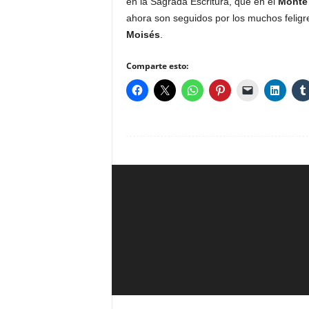
en la Sagrada Escritura, que en el
Monte 
ahora son seguidos por los muchos felig
Moisés
.
Comparte esto: