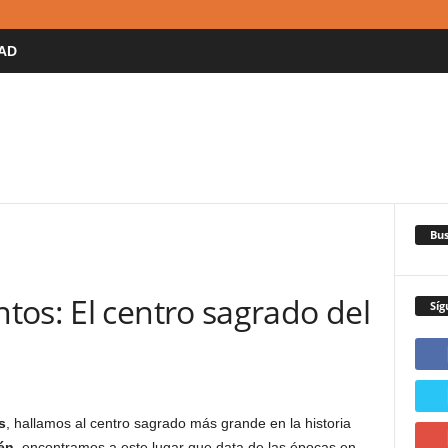
AD
Bus
tos: El centro sagrado del
Síg
s
, hallamos al centro sagrado más grande en la historia
én
, encontramos a este lugar que data de las épocas en