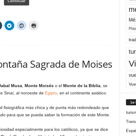
Continuar
me
Mé
Pla
tra
tu
ontaña Sagrada de Moises
Vi
vue
Vue
Jabal Musa
,
Monte Moisés
o el
Monte de la Biblia
, se
de Sinaí, al noroeste de
Egipto
, en el continente asiático.
Lo
d fisiográfica más chica y de punta más redondeado que
turis
do para que se pueda saber la formación de este Monte.
Trans
giosidad especialmente para los católicos, ya que se dice
Espa