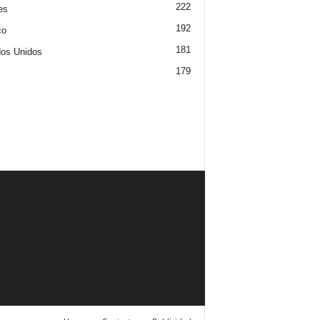
222
es
192
co
181
os Unidos
179