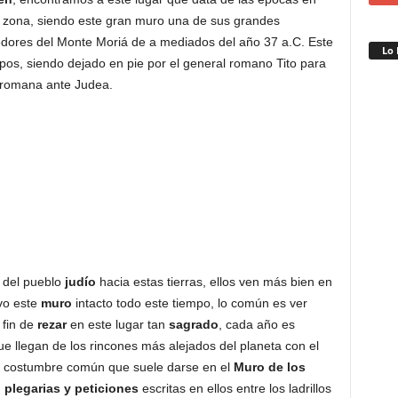
 zona, siendo este gran muro una de sus grandes
dedores del Monte Moriá de a mediados del año 37 a.C. Este
Lo 
os, siendo dejado en pie por el general romano Tito para
a romana ante Judea.
del pueblo
judío
hacia estas tierras, ellos ven más bien en
vo este
muro
intacto todo este tiempo, lo común es ver
 fin de
rezar
en este lugar tan
sagrado
, cada año es
ue llegan de los rincones más alejados del planeta con el
Una costumbre común que suele darse en el
Muro de los
n
plegarias y peticiones
escritas en ellos entre los ladrillos