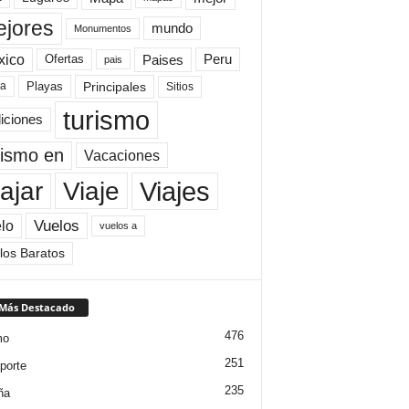
jores
mundo
Monumentos
xico
Paises
Peru
Ofertas
pais
Principales
ya
Playas
Sitios
turismo
diciones
rismo en
Vacaciones
Viajes
Viaje
ajar
Vuelos
lo
vuelos a
los Baratos
 Más Destacado
476
mo
251
porte
235
ña