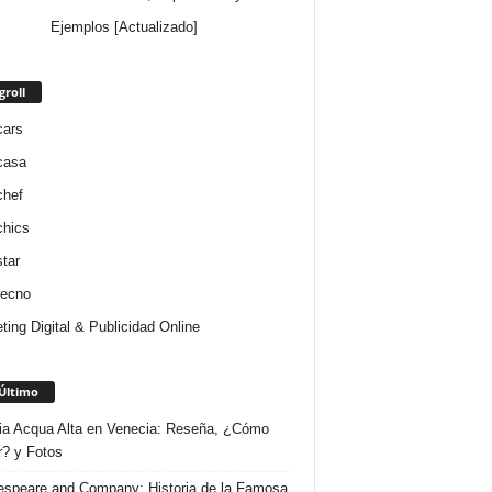
Ejemplos [Actualizado]
groll
cars
casa
chef
chics
star
tecno
ting Digital & Publicidad Online
Último
ria Acqua Alta en Venecia: Reseña, ¿Cómo
r? y Fotos
speare and Company: Historia de la Famosa