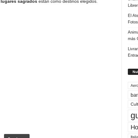
,
lugares sagrados
están como destinos elegidos.
Libre
El At
Fotos
Anima
más G
Livrar
Entra
Nub
Aero
bar
Cul
g
Ho
Itali