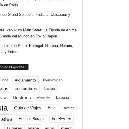
ría en París
eneo Grand Splendid: Historia, Ubicación y
te Ikebukuro Main Store: La Tienda de Anime
rande del Mundo en Tokio, Japón
ia Lello en Porto, Portugal: Historia, Horario,
da y Fotos
e de Etiquetas
Alojamiento
linea
Alojamiento en
atos
costumbres
Crucero
Destinos
tura
España
el mundo
uia
Guia de Viajes
Hotel
Hotel en
teles
Hoteles Baratos
hoteles en
Mapa
mejor
Lugares
a
mapas