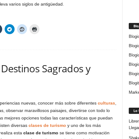
leva varios siglos de antigüedad.
Blo
Blogi
Blogi
Blogi
 Destinos Sagrados y
Blogi
Blogi
Blogi
Marke
periencias nuevas, conocer más sobre diferentes
culturas
,
, observar maravillosos paisajes, divertirse con todo lo
Lo 
las mejores opciones todas las características que puedan
Libre
xisten diversas
clases de turismo
y uno de los más
Llega
realiza esta
clase de turismo
se tiene como motivación
Shake