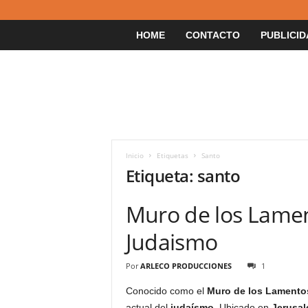
HOME
CONTACTO
PUBLICID
Inicio
Etiquetas
Santo
Etiqueta: santo
Muro de los Lamen
Judaismo
Por
ARLECO PRODUCCIONES
1
Conocido como el
Muro de los Lamento
actual del
judaísmo
. Ubicado en
Jerusal