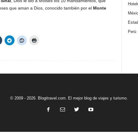
Sinaí
, Dios le dio a Moisés los 10 mandamientos, que
Hotel
reses que aman a Dios, conocido también por el
Monte
Méxi
Estad
Perú
© 2009 - 2026. Blogitravel.com. El mejor blog de viajes y turismo.