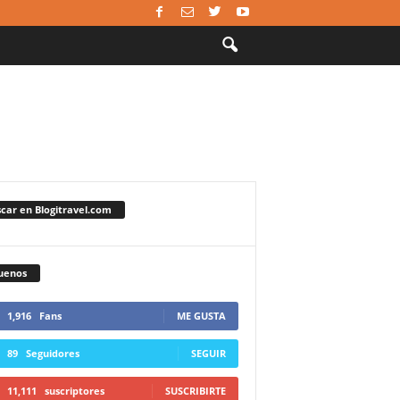
car en Blogitravel.com
uenos
1,916
Fans
ME GUSTA
89
Seguidores
SEGUIR
11,111
suscriptores
SUSCRIBIRTE