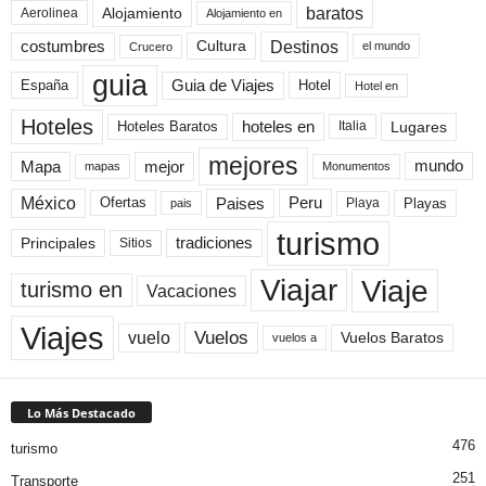
baratos
Alojamiento
Aerolinea
Alojamiento en
Destinos
Cultura
costumbres
el mundo
Crucero
guia
Guia de Viajes
España
Hotel
Hotel en
Hoteles
Hoteles Baratos
hoteles en
Lugares
Italia
mejores
Mapa
mejor
mundo
mapas
Monumentos
México
Paises
Peru
Playa
Playas
Ofertas
pais
turismo
Principales
tradiciones
Sitios
Viaje
Viajar
turismo en
Vacaciones
Viajes
Vuelos
vuelo
Vuelos Baratos
vuelos a
Lo Más Destacado
476
turismo
251
Transporte