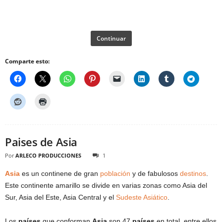
Continuar
Comparte esto:
Paises de Asia
Por
ARLECO PRODUCCIONES
1
Asia
es un continene de gran
población
y de fabulosos
destinos
.
Este continente amarillo se divide en varias zonas como Asia del
Sur, Asia del Este, Asia Central y el
Sudeste Asiático
.
Los
países
que conforman
Asia
son 47
países
en total, entre ellos