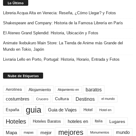
Lo Último
Libreria Acqua Alta en Venecia: Reseña, ¿Cómo Llegar? y Fotos
Shakespeare and Company: Historia de la Famosa Librería en París
El Ateneo Grand Splendid: Historia, Ubicación y Fotos
Animate Ikebukuro Main Store: La Tienda de Anime más Grande del
Mundo en Tokio, Japón
Livraria Lello en Porto, Portugal: Historia, Horario, Entrada y Fotos
Nube de Etiquetas
baratos
Alojamiento
Aerolinea
Alojamiento en
Destinos
Cultura
costumbres
el mundo
Crucero
guia
Guia de Viajes
España
Hotel
Hotel en
Hoteles
Hoteles Baratos
hoteles en
Lugares
Italia
mejores
Mapa
mejor
mundo
mapas
Monumentos