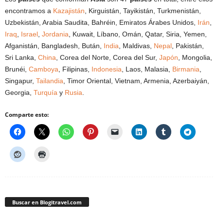
encontramos a
Kazajistán
, Kirguistán, Tayikistán, Turkmenistán,
Uzbekistán, Arabia Saudita, Bahréin, Emiratos Árabes Unidos,
Irán
,
Iraq
,
Israel
,
Jordania
, Kuwait, Líbano, Omán, Qatar, Siria, Yemen,
Afganistán, Bangladesh, Bután,
India
, Maldivas,
Nepal
, Pakistán,
Sri Lanka,
China
, Corea del Norte, Corea del Sur,
Japón
, Mongolia,
Brunéi,
Camboya
, Filipinas,
Indonesia
, Laos, Malasia,
Birmania
,
Singapur,
Tailandia
, Timor Oriental, Vietnam, Armenia, Azerbaiyán,
Georgia,
Turquía
y
Rusia
.
Comparte esto:
Buscar en Blogitravel.com