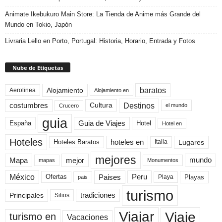
Animate Ikebukuro Main Store: La Tienda de Anime más Grande del
Mundo en Tokio, Japón
Livraria Lello en Porto, Portugal: Historia, Horario, Entrada y Fotos
Nube de Etiquetas
baratos
Alojamiento
Aerolinea
Alojamiento en
Destinos
Cultura
costumbres
el mundo
Crucero
guia
Guia de Viajes
España
Hotel
Hotel en
Hoteles
Hoteles Baratos
hoteles en
Lugares
Italia
mejores
Mapa
mejor
mundo
mapas
Monumentos
México
Paises
Peru
Playa
Playas
Ofertas
pais
turismo
Principales
tradiciones
Sitios
Viaje
Viajar
turismo en
Vacaciones